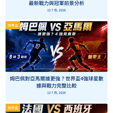
最新戰力與冠軍前景分析
15 7 月, 2026
世界盃
姆巴佩對亞馬爾誰更強？世界盃4強球星數
據與戰力完整比較
12 7 月, 2026
世界盃