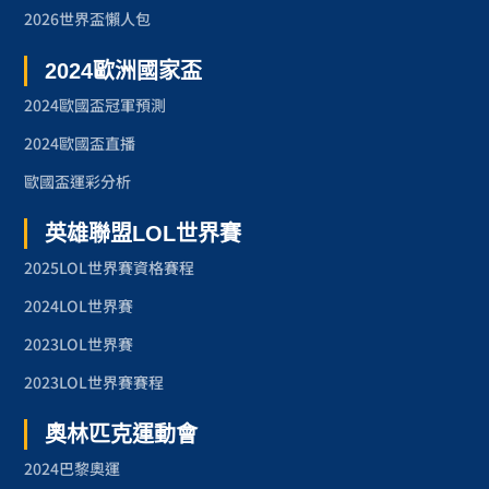
2026世界盃懶人包
2024歐洲國家盃
2024歐國盃冠軍預測
2024歐國盃直播
歐國盃運彩分析
英雄聯盟LOL世界賽
2025LOL世界賽資格賽程
2024LOL世界賽
2023LOL世界賽
2023LOL世界賽賽程
奧林匹克運動會
2024巴黎奧運