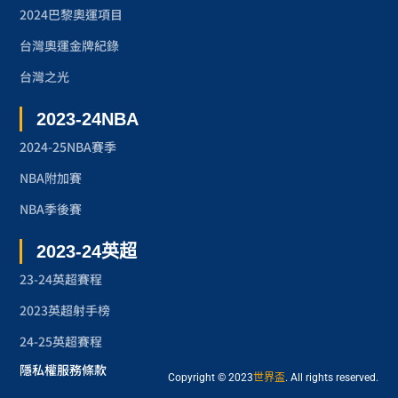
2024巴黎奧運項目
台灣奧運金牌紀錄
台灣之光
2023-24NBA
2024-25NBA賽季
NBA附加賽
NBA季後賽
2023-24英超
23-24英超賽程
2023英超射手榜
24-25英超賽程
隱私權
服務條款
Copyright © 2023
世界盃
. All rights reserved.