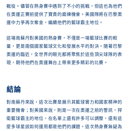
戰役。儘管在熱身賽中遇到了不小的挑戰，但這也為他們
在奧運正賽前提供了寶貴的磨練機會。美國隊將在巴黎奧
運中力爭再次奪金，繼續他們的籃球霸主地位。
這場南蘇丹對美國的熱身賽，不僅是一場籃球比賽的較
量，更是兩個國家籃球文化和發展水平的對決。隨著巴黎
奧運的臨近，全世界的眼光都將聚焦於這些頂尖球隊的表
現，期待他們在奧運舞台上帶來更多精彩的比賽。
結論
對南蘇丹來說，這次比賽是展示其籃球實力和國家精神的
重要機會；對美國來說，則是一次在奧運之前的警訊，捍
衛籃球霸主的地位，在名單上還有許多可以調整，還有這
麼多球星該如何運用都是他們的課題。這次熱身賽無疑為