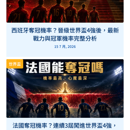
西班牙奪冠機率？晉級世界盃4強後，最新
戰力與冠軍機率完整分析
15 7 月, 2026
世界盃
法國奪冠機率？連續3屆闖進世界盃4強，