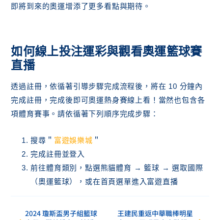
即將到來的奧運增添了更多看點與期待。
如何線上投注運彩與觀看奧運籃球賽
直播
透過註冊，依循著引導步驟完成流程後，將在 10 分鐘內
完成註冊，完成後即可奧運熱身賽線上看！當然也包含各
項體育賽事。請依循著下列順序完成步驟：
搜尋＂
富遊娛樂城
＂
完成註冊並登入
前往體育類別，點選熊貓體育 → 籃球 → 選取國際
（奧運籃球），或在首頁選單進入富遊直播
2024 瓊斯盃男子組籃球
王建民重返中華職棒明星