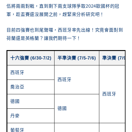
伍將兩兩對戰，直到剩下兩支球隊爭取2024歐國杯的冠
軍，趁盃賽還沒展開之前，趕緊來分析研究吧！
目前四強賽也到尾聲囉，西班牙率先出線！究竟會面對到
荷蘭還是英格蘭？讓我們期待一下！
十六強賽 (6/30-7/2)
半準決賽 (7/5-7/6)
準決賽 (7/9-7/
西班牙
西班牙
喬治亞
西班牙
德國
德國
丹麥
葡萄牙