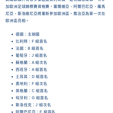
加歐洲足球錦標賽資格賽，塞爾維亞、阿爾巴尼亞、羅馬
尼亞、斯洛維尼亞將重新參加歐洲盃，喬治亞為第一次在
歐洲盃亮相。
德國：主辦國
比利時：F 組首名
法國：B 組首名
葡萄牙：J 組首名
蘇格蘭：A 組次名
西班牙：A 組首名
土耳其：D 組首名
奧地利：F 組次名
英格蘭：C 組首名
匈牙利：G 組首名
斯洛伐克：J 組次名
阿爾巴尼亞：E 組首名