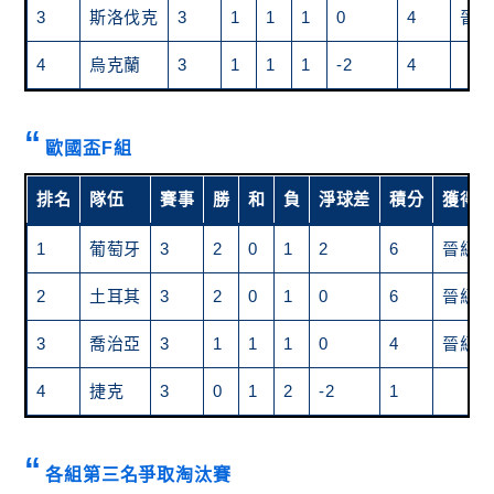
3
斯洛伐克
3
1
1
1
0
4
晉
4
烏克蘭
3
1
1
1
-2
4
歐國盃F組
排名
隊伍
賽事
勝
和
負
淨球差
積分
獲得
1
葡萄牙
3
2
0
1
2
6
晉級
2
土耳其
3
2
0
1
0
6
晉級
3
喬治亞
3
1
1
1
0
4
晉級
4
捷克
3
0
1
2
-2
1
各組第三名爭取淘汰賽