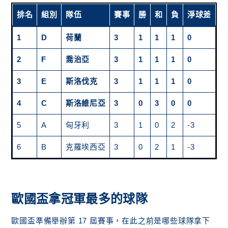
排名
組別
隊伍
賽
事
勝
和
負
淨球差
積
1
D
荷蘭
3
1
1
1
0
4
2
F
喬治亞
3
1
1
1
0
3
3
E
斯洛伐克
3
1
1
1
0
3
4
C
斯洛維尼亞
3
0
3
0
0
3
5
A
匈牙利
3
1
0
2
-3
3
6
B
克羅埃西亞
3
0
2
1
-3
2
歐國盃拿冠軍最多的球隊
歐國盃準備舉辦第 17 屆賽事，在此之前是哪些球隊拿下