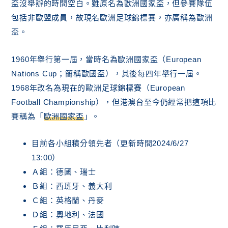
盃沒舉辦的時間空白。雖原名為歐洲國家盃，但參賽隊伍
歐洲盃B組第一名賠率表（已結束）
歐洲盃C組第一名賠率表（已結束）
包括非歐盟成員，故現名歐洲足球錦標賽，亦廣稱為歐洲
歐洲盃D組第一名賠率表（已結束）
盃。
歐洲盃E組第一名賠率表（已結束）
歐洲盃F組第一名賠率表（已結束）
1960年舉行第一屆，當時名為歐洲國家盃（European
Nations Cup；簡稱歐國盃），其後每四年舉行一屆。
1968年改名為現在的歐洲足球錦標賽（European
Football Championship），但港澳台至今仍經常把這項比
賽稱為「
歐洲國家盃
」。
目前各小組積分領先者（更新時間2024/6/27
13:00）
Ａ組：德國、瑞士
Ｂ組：西班牙、義大利
Ｃ組：英格蘭、丹麥
Ｄ組：奧地利、法國