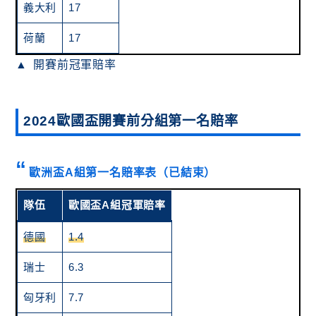
義大利
17
荷蘭
17
開賽前冠軍賠率
2024歐國盃開賽前分組第一名賠率
歐洲盃A組第一名賠率表（已結束）
隊伍
歐國盃A組冠軍賠率
德國
1.4
瑞士
6.3
匈牙利
7.7