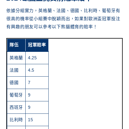
依據分組實力，英格蘭、法國、德國、比利時、葡萄牙有
很高的機率從小組賽中脫穎而出，如果對歐洲盃冠軍投注
有興趣的朋友可以參考以下熊貓體育的賠率！
隊伍
冠軍賠率
英格蘭
4.25
法國
4.5
德國
7
葡萄牙
9
西班牙
9
比利時
15