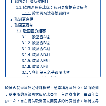
歐國盃什麼時候開打
歐國盃參賽球隊：歐洲盃資格賽晉級者
歐國盃淘汰賽對戰組合
歐洲盃直播
歐國盃賽制
歐國盃分組賽
歐國盃A組
歐國盃B組
歐國盃C組
歐國盃D組
歐國盃E組
歐國盃F組
各組第三名爭取淘汰賽
歐國盃拿冠軍最多的球隊
歐國盃歷史冠軍球隊
歐國盃就是歐洲足球錦標賽，通常稱為歐洲盃，是由歐洲
2024歐國盃開賽前冠軍賠率
足總主辦的頂級國家級足球賽事。首屆賽事起，每四年舉
2024歐國盃開賽前分組第一名賠率
辦一次，旨在提供歐洲國家間更多的比賽機會，填補世界
歐洲盃A組第一名賠率表（已結束）