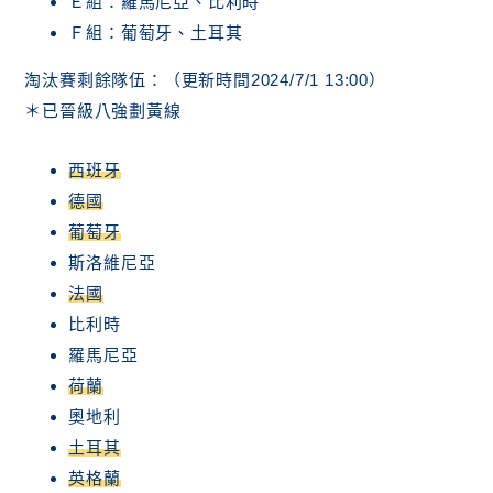
Ｅ組：羅馬尼亞、比利時
Ｆ組：葡萄牙、土耳其
淘汰賽剩餘隊伍：（更新時間2024/7/1 13:00）
＊已晉級八強劃黃線
西班牙
德國
葡萄牙
斯洛維尼亞
法國
比利時
羅馬尼亞
荷蘭
奧地利
土耳其
英格蘭