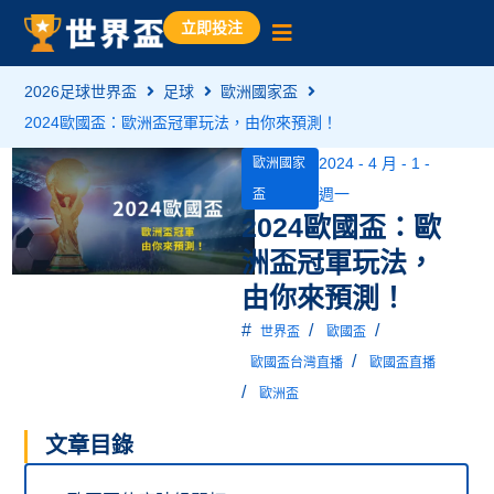
立即投注
2026足球世界盃
足球
歐洲國家盃
2024歐國盃：歐洲盃冠軍玩法，由你來預測！
2024 - 4 月 - 1 -
歐洲國家
週一
盃
2024歐國盃：歐
洲盃冠軍玩法，
由你來預測！
#
/
/
世界盃
歐國盃
/
歐國盃台灣直播
歐國盃直播
/
歐洲盃
文章目錄