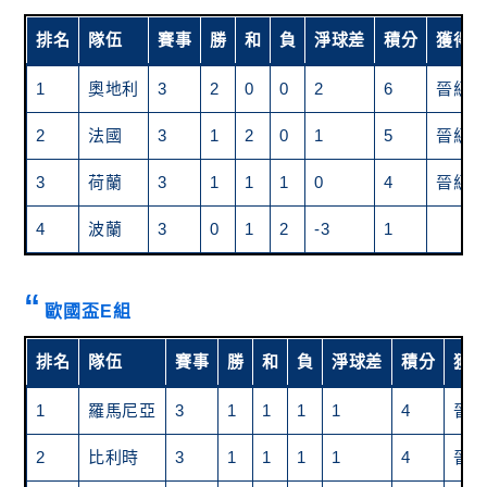
排名
隊伍
賽事
勝
和
負
淨球差
積分
獲得
1
奧地利
3
2
0
0
2
6
晉級
2
法國
3
1
2
0
1
5
晉級
3
荷蘭
3
1
1
1
0
4
晉級
4
波蘭
3
0
1
2
-3
1
歐國盃E組
排名
隊伍
賽事
勝
和
負
淨球差
積分
獲
1
羅馬尼亞
3
1
1
1
1
4
晉
2
比利時
3
1
1
1
1
4
晉