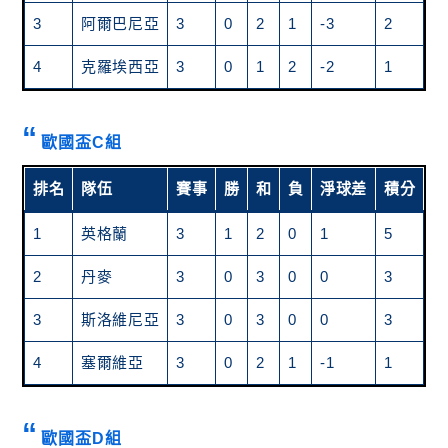
3
阿爾巴尼亞
3
0
2
1
-3
2
4
克羅埃西亞
3
0
1
2
-2
1
歐國盃C組
排名
隊伍
賽事
勝
和
負
淨球差
積分
獲
1
英格蘭
3
1
2
0
1
5
晉
2
丹麥
3
0
3
0
0
3
晉
3
斯洛維尼亞
3
0
3
0
0
3
晉
4
塞爾維亞
3
0
2
1
-1
1
歐國盃D組