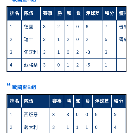
排名
隊伍
賽事
勝
和
負
淨球差
積分
獲得
1
德國
3
2
1
0
6
7
晉級
2
瑞士
3
1
2
0
2
5
晉級
3
匈牙利
3
1
0
2
-3
3
4
蘇格蘭
3
0
1
2
-5
1
歐國盃B組
排名
隊伍
賽事
勝
和
負
淨球差
積分
獲
1
西班牙
3
3
0
0
5
9
晉
2
義大利
3
1
1
1
0
4
晉