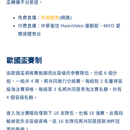
盃轉播平台管道。
免費直播：
熊貓體育
(網路)
付費直播：中華電信 HamiVideo 運動館、MOD 愛
爾達體育台
歐國盃賽制
由歐國盃資格賽脫穎而出晉級的參賽隊伍，分成 6 個分
組，一組共 4 隊，將共同進行分組賽，每組前 2 名獲得晉
級淘汰賽資格，每組第 3 名將共同競爭淘汰賽名額，共有
4 個晉級名額。
進入淘汰賽階段僅剩下 16 支隊伍，也稱 16 強賽，此階段
輸掉就失去晉級資格，這 16 支隊伍將共同競逐歐洲杯冠
軍的殊榮！