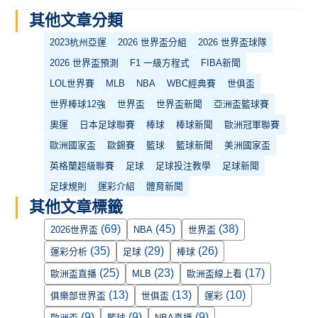
其他文章分類
2023杭州亞運
2026 世界盃分組
2026 世界盃球隊
2026 世界盃預測
F1 一級方程式
FIBA新聞
LOL世界賽
MLB
NBA
WBC經典賽
世俱盃
世界棒球12強
世界盃
世界盃新聞
亞洲盃籃球賽
奧運
日本足球聯賽
棒球
棒球新聞
歐洲冠軍聯賽
歐洲國家盃
歐錦賽
籃球
籃球新聞
美洲國家盃
英格蘭超級聯賽
足球
足球投注教學
足球新聞
足球規則
運彩介紹
體育新聞
其他文章標籤
(69)
(45)
(38)
2026世界盃
NBA
世界盃
(35)
(29)
(26)
運彩分析
足球
棒球
(25)
(23)
(17)
歐洲盃直播
MLB
歐洲盃線上看
(13)
(13)
(10)
俱樂部世界盃
世俱盃
運彩
(9)
(9)
(9)
歐洲盃
籃球
NBA直播