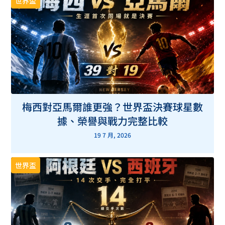
世界盃
梅西對亞馬爾誰更強？世界盃決賽球星數
據、榮譽與戰力完整比較
19 7 月, 2026
世界盃