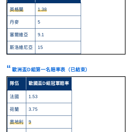
英格蘭
1.38
丹麥
5
塞爾維亞
9.1
斯洛維尼亞
15
歐洲盃D組第一名賠率表（已結束）
隊伍
歐國盃D組冠軍賠率
法國
1.53
荷蘭
3.75
奧地利
9