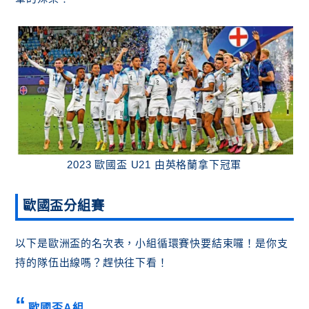
2023 歐國盃 U21 由英格蘭拿下冠軍
歐國盃分組
賽
以下是歐洲盃的名次表，小組循環賽快要結束囉！是你支
持的隊伍出線嗎？趕快往下看！
歐國盃A組