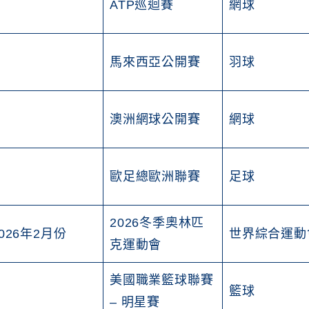
ATP巡迴賽
網球
馬來西亞公開賽
羽球
澳洲網球公開賽
網球
歐足總歐洲聯賽
足球
2026冬季奧林匹
026年2月份
世界綜合運動
克運動會
美國職業籃球聯賽
籃球
– 明星賽