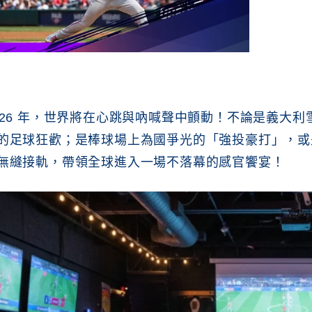
026 年，世界將在心跳與吶喊聲中顫動！不論是義大
的足球狂歡；是棒球場上為國爭光的「強投豪打」，或是
無縫接軌，帶領全球進入一場不落幕的感官饗宴！