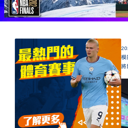
2
模
將