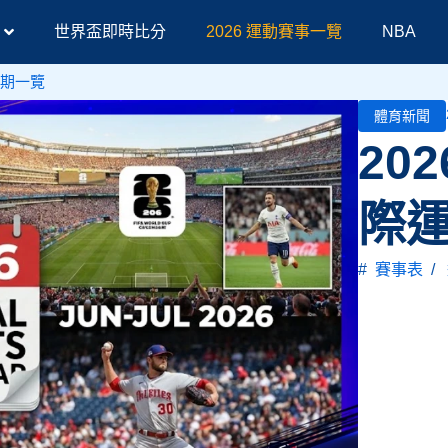
世界盃即時比分
2026 運動賽事一覽
NBA
日期一覽
體育新聞
20
際
#
賽事表
/