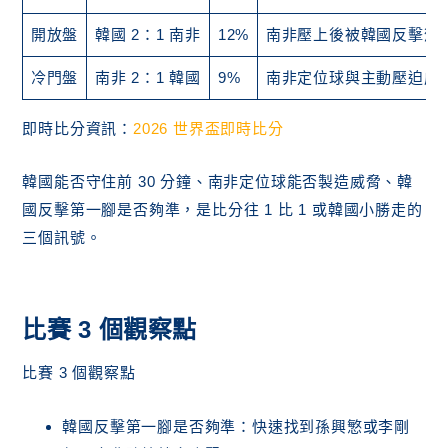
開放盤
韓國 2：1 南非
12%
南非壓上後被韓國反擊懲
冷門盤
南非 2：1 韓國
9%
南非定位球與主動壓迫成
即時比分資訊：
2026 世界盃即時比分
韓國能否守住前 30 分鐘、南非定位球能否製造威脅、韓
國反擊第一腳是否夠準，是比分往 1 比 1 或韓國小勝走的
三個訊號。
比賽 3 個觀察點
比賽 3 個觀察點
韓國反擊第一腳是否夠準：快速找到孫興慜或李剛