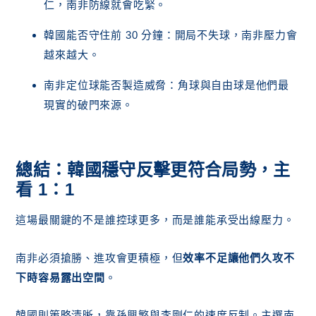
仁，南非防線就會吃緊。
韓國能否守住前 30 分鐘：開局不失球，南非壓力會
越來越大。
南非定位球能否製造威脅：角球與自由球是他們最
現實的破門來源。
總結：韓國穩守反擊更符合局勢，主
看 1：1
這場最關鍵的不是誰控球更多，而是誰能承受出線壓力。
南非必須搶勝、進攻會更積極，但
效率不足讓他們久攻不
下時容易露出空間
。
韓國則策略清晰，靠孫興慜與李剛仁的速度反制。主選南