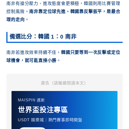
南非有搶分壓力、進攻態度會更積極，韓國則用比賽管理
控制風險。
南非靠定位球先進、韓國靠反擊扳平，是最合
理的走向
。
備選比分：韓國 1：0 南非
南非若進攻效率持續不佳，
韓國只要等到一次反擊或定位
球機會，就可能直接小勝
。
廣告（請繼續閱讀本文）
MAISPIN 邁斯
世界盃投注專區
USDT 娛樂城｜熱門賽事即時開盤