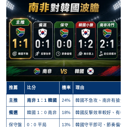
推薦
比分
機率
理由
主推
南非 1：1 韓國
24%
韓國不急攻、南非有搶分
備選
韓國 1：0 南非
18%
韓國反擊效率較好、有機
保守盤
0：0 平局
13%
韓國守平即可、節奏偏慢