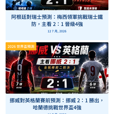
阿根廷對瑞士預測：梅西領軍挑戰瑞士鐵
防，主看 2：1 晉級4強
12 7 月, 2026
2026 世界盃預測
挪威對英格蘭賽前預測：挪威 2：1 勝出，
哈蘭德挑戰世界盃4強