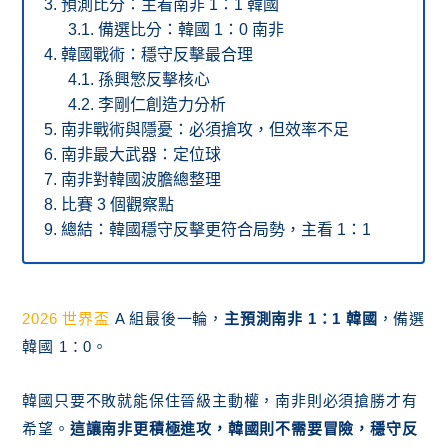
預測比分：主看南非 1：1 韓國
備選比分：韓國 1：0 南非
韓國戰術：穩守反擊最合理
孫興慜反擊核心
李剛仁創造力分析
南非戰術與隱憂：必須搶攻，但效率不足
南非最大武器：定位球
南非對韓國波膽總整理
比賽 3 個觀察點
總結：韓國穩守反擊更符合局勢，主看 1：1
2026 世界盃
A 組最後一輪，
主預測南非 1：1 韓國
，備選
韓國 1：0。
韓國只要不敗就能保住晉級主動權，南非則必須搶勝才有
希望。
這讓南非更積極進攻，韓國則不需要冒險，穩守反