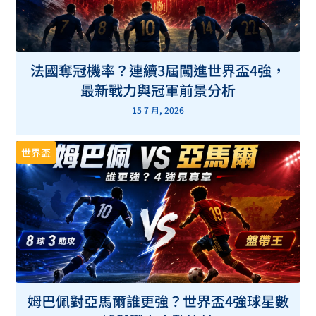
法國奪冠機率？連續3屆闖進世界盃4強，
最新戰力與冠軍前景分析
15 7 月, 2026
世界盃
姆巴佩對亞馬爾誰更強？世界盃4強球星數