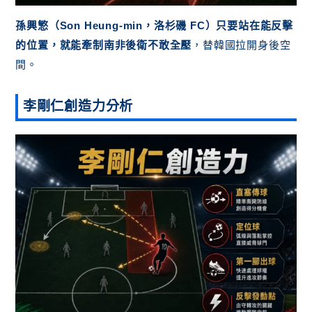
孫興慜（Son Heung-min，洛杉磯 FC）只要站在能反擊
的位置，就能牽制南非後衛不敢全壓
，替韓國拉開身後空
間。
李剛仁創造力分析