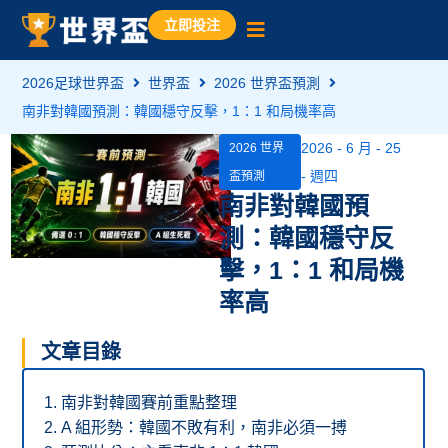
立即投注
2026足球世界盃
世界盃
2026 世界盃預測
南非對韓國預測：韓國穩守反擊，1：1 和局機率高
2026 - 6 月 - 25
2026 世界
- 週四
盃預測
南非對韓國預
測：韓國穩守反
擊，1：1 和局機
率高
文章目錄
南非對韓國賽前重點整理
A 組形勢：韓國不敗有利，南非必須一搏