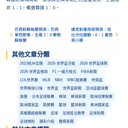
非 1：1，備選韓國 1：0。
巴西對蘇格蘭預測：巴西
捷克對墨西哥預測：低
掌控節奏，主看 2：0 擊敗
比分拉鋸戰，0：1 墨西
蘇格蘭
哥小勝
其他文章分類
2023杭州亞運
2026 世界盃分組
2026 世界盃球隊
2026 世界盃預測
F1 一級方程式
FIBA新聞
LOL世界賽
MLB
NBA
WBC經典賽
世俱盃
世界棒球12強
世界盃
世界盃新聞
亞洲盃籃球賽
奧運
日本足球聯賽
棒球
棒球新聞
歐洲冠軍聯賽
歐洲國家盃
歐錦賽
籃球
籃球新聞
美洲國家盃
英格蘭超級聯賽
足球
足球投注教學
足球新聞
足球規則
運彩介紹
體育新聞