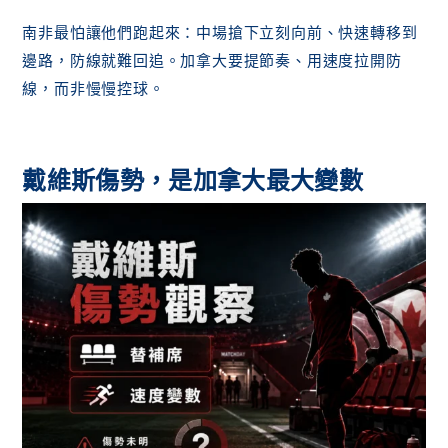
南非最怕讓他們跑起來：中場搶下立刻向前、快速轉移到
邊路，防線就難回追。加拿大要提節奏、用速度拉開防
線，而非慢慢控球。
戴維斯傷勢，是加拿大最大變數