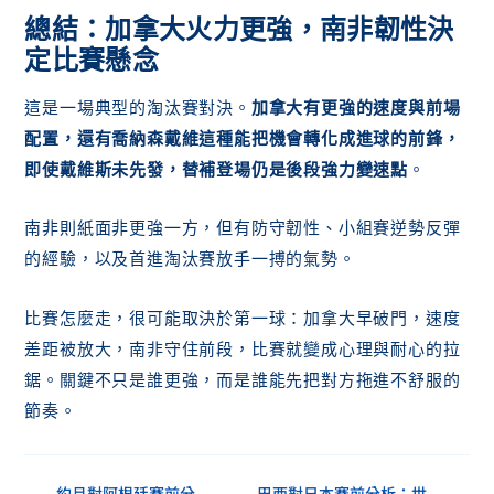
總結：加拿大火力更強，南非韌性決
定比賽懸念
這是一場典型的淘汰賽對決。
加拿大有更強的速度與前場
配置，還有喬納森戴維這種能把機會轉化成進球的前鋒，
即使戴維斯未先發，替補登場仍是後段強力變速點
。
南非則紙面非更強一方，但有防守韌性、小組賽逆勢反彈
的經驗，以及首進淘汰賽放手一搏的氣勢。
比賽怎麼走，很可能取決於第一球：加拿大早破門，速度
差距被放大，南非守住前段，比賽就變成心理與耐心的拉
鋸。關鍵不只是誰更強，而是誰能先把對方拖進不舒服的
節奏。
約旦對阿根廷賽前分
巴西對日本賽前分析：世