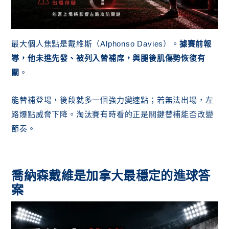
最大個人焦點是戴維斯（Alphonso Davies）。
據賽前報
導，他未進先發、被列入替補席，與腿後肌傷勢恢復有
關
。
能替補登場，後段就多一個強力變速點；若無法出場，左
路爆點威脅下降。淘汰賽有時看的正是關鍵替補能否改變
節奏。
喬納森戴維是加拿大最穩定的進球答
案