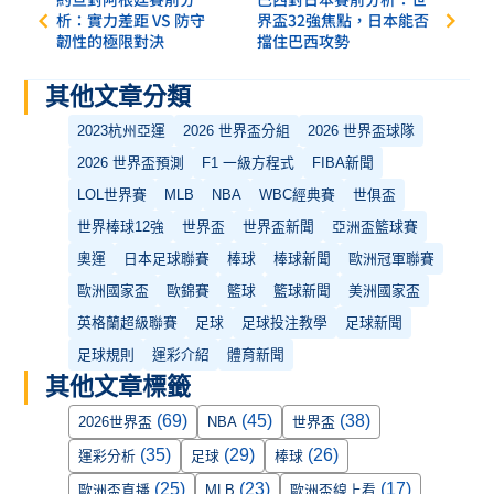
析：實力差距 VS 防守
界盃32強焦點，日本能否
韌性的極限對決
擋住巴西攻勢
其他文章分類
2023杭州亞運
2026 世界盃分組
2026 世界盃球隊
2026 世界盃預測
F1 一級方程式
FIBA新聞
LOL世界賽
MLB
NBA
WBC經典賽
世俱盃
世界棒球12強
世界盃
世界盃新聞
亞洲盃籃球賽
奧運
日本足球聯賽
棒球
棒球新聞
歐洲冠軍聯賽
歐洲國家盃
歐錦賽
籃球
籃球新聞
美洲國家盃
英格蘭超級聯賽
足球
足球投注教學
足球新聞
足球規則
運彩介紹
體育新聞
其他文章標籤
(69)
(45)
(38)
2026世界盃
NBA
世界盃
(35)
(29)
(26)
運彩分析
足球
棒球
(25)
(23)
(17)
歐洲盃直播
MLB
歐洲盃線上看