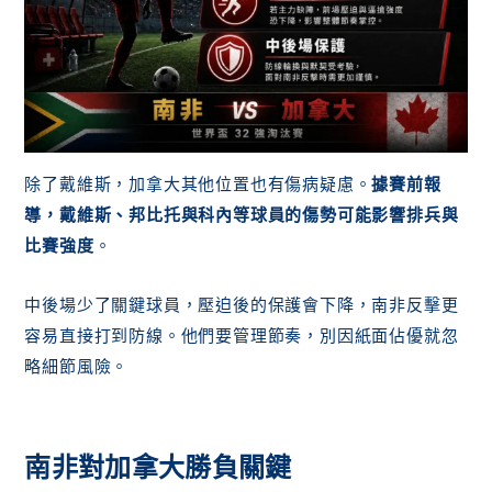
除了戴維斯，加拿大其他位置也有傷病疑慮。
據賽前報
導，戴維斯、邦比托與科內等球員的傷勢可能影響排兵與
比賽強度
。
中後場少了關鍵球員，壓迫後的保護會下降，南非反擊更
容易直接打到防線。他們要管理節奏，別因紙面佔優就忽
略細節風險。
南非對加拿大勝負關鍵