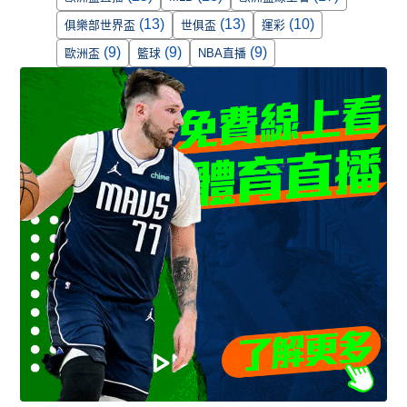
(13)
(13)
(10)
俱樂部世界盃
世俱盃
運彩
(9)
(9)
(9)
歐洲盃
籃球
NBA直播