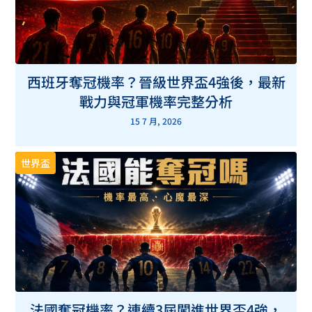
西班牙奪冠機率？晉級世界盃4強後，最新
戰力與冠軍機率完整分析
15 7 月, 2026
世界盃
法國奪冠機率？連續3屆闖進世界盃4強，