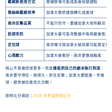
戴維斯使用方式
替補登場可能成為後段變速點
喬納森戴維效率
加拿大需把速度轉化成進球
南非反擊品質
不能只防守、要讓加拿大有所顧忌
肋部攻防
加拿大最可能攻擊邊中衛與邊後衛之
定位球
南非爆冷與加拿大破局都可能靠定位
心理壓力
加拿大被看好、南非更像挑戰者
核心不是誰控球更多，而是
誰能把自己的劇本執行到底
：
南非要守得住、拖得久、抓住反擊；加拿大要提速、早進
球、避免被拉進低比分戰。
即時比分資訊：
2026 世界盃即時比分