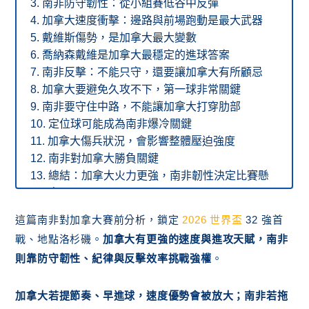
南非防守韌性：從小組賽低谷中反彈
加拿大速度衝擊：邊路與前場跑動是最大武器
戴維斯傷勢，是加拿大最大變數
喬納森戴維是加拿大最穩定的進球答案
南非反擊：不能只守，還要讓加拿大有所顧忌
加拿大要避免久攻不下，第一球非常關鍵
南非要守住中路，不能讓加拿大打穿肋部
定位球可能成為南非爆冷關鍵
加拿大傷兵狀況，會影響整體壓迫強度
南非對加拿大勝負關鍵
總結：加拿大火力更強，南非韌性決定比賽懸
念
這篇南非對加拿大賽前分析，鎖定
2026 世界盃
32 強首
戰、地點洛杉磯。
加拿大有更強的速度與進攻天賦，南非
則靠防守韌性、紀律與反擊效率挑戰強權
。
加拿大若提節奏、早進球，速度優勢會被放大；南非若拖