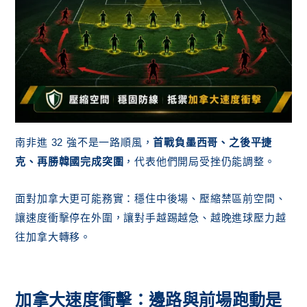
南非進 32 強不是一路順風，
首戰負墨西哥、之後平捷
克、再勝韓國完成突圍
，代表他們開局受挫仍能調整。
面對加拿大更可能務實：穩住中後場、壓縮禁區前空間、
讓速度衝擊停在外圍，讓對手越踢越急、越晚進球壓力越
往加拿大轉移。
加拿大速度衝擊：邊路與前場跑動是