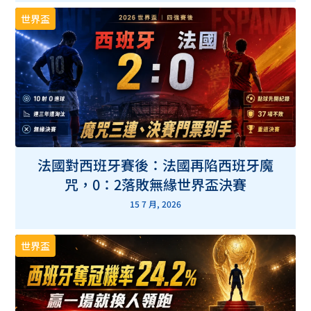
世界盃
法國對西班牙賽後：法國再陷西班牙魔
咒，0：2落敗無緣世界盃決賽
15 7 月, 2026
世界盃