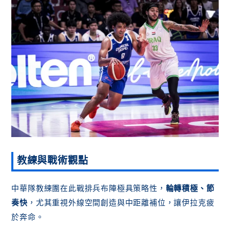
教練與戰術觀點
中華隊教練團在此戰排兵布陣極具策略性，
輪轉積極、節
奏快
，尤其重視外線空間創造與中距離補位，讓伊拉克疲
於奔命。