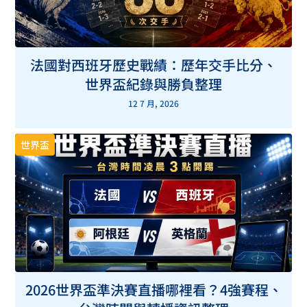
法國對西班牙歷史戰績：歷年交手比分、
世界盃紀錄與勝負整理
12 7 月, 2026
世界盃
2026世界盃準決賽直播哪裡看？4強賽程、