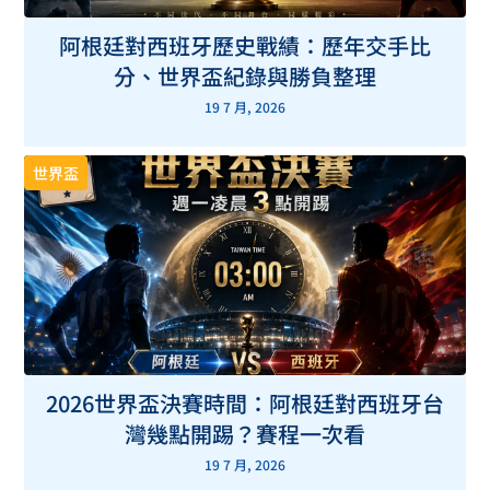
阿根廷對西班牙歷史戰績：歷年交手比
分、世界盃紀錄與勝負整理
19 7 月, 2026
世界盃
2026世界盃決賽時間：阿根廷對西班牙台
灣幾點開踢？賽程一次看
19 7 月, 2026