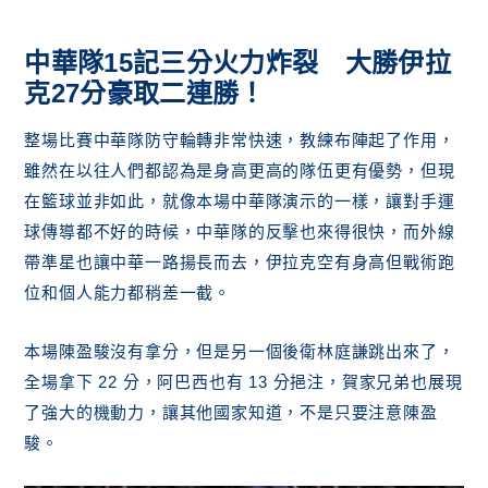
中華隊15記三分火力炸裂 大勝伊拉
克27分豪取二連勝！
整場比賽中華隊防守輪轉非常快速，教練布陣起了作用，
雖然在以往人們都認為是身高更高的隊伍更有優勢，但現
在籃球並非如此，就像本場中華隊演示的一樣，讓對手運
球傳導都不好的時候，中華隊的反擊也來得很快，而外線
帶準星也讓中華一路揚長而去，伊拉克空有身高但戰術跑
位和個人能力都稍差一截。
本場陳盈駿沒有拿分，但是另一個後衛林庭謙跳出來了，
全場拿下 22 分，阿巴西也有 13 分挹注，賀家兄弟也展現
了強大的機動力，讓其他國家知道，不是只要注意陳盈
駿。