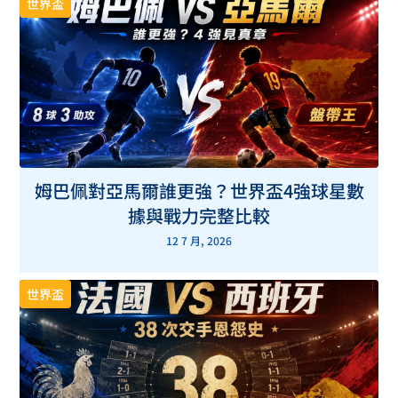
世界盃
姆巴佩對亞馬爾誰更強？世界盃4強球星數
據與戰力完整比較
12 7 月, 2026
世界盃