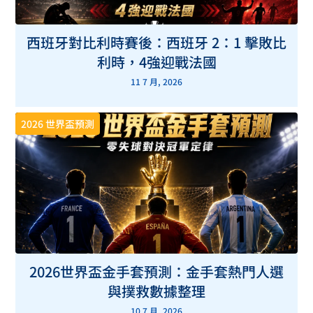
西班牙對比利時賽後：西班牙 2：1 擊敗比
利時，4強迎戰法國
11 7 月, 2026
2026 世界盃預測
2026世界盃金手套預測：金手套熱門人選
與撲救數據整理
10 7 月, 2026