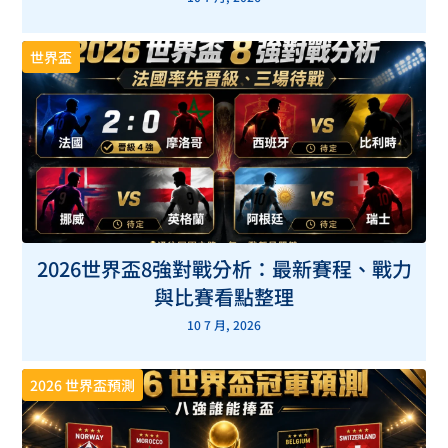
世界盃
2026世界盃8強對戰分析：最新賽程、戰力
與比賽看點整理
10 7 月, 2026
2026 世界盃預測