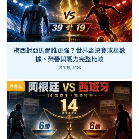
梅西對亞馬爾誰更強？世界盃決賽球星數
據、榮譽與戰力完整比較
19 7 月, 2026
世界盃