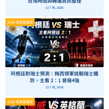
台灣時間與轉播資訊整理
12 7 月, 2026
2026 世界盃預測
阿根廷對瑞士預測：梅西領軍挑戰瑞士鐵
防，主看 2：1 晉級4強
12 7 月, 2026
2026 世界盃預測