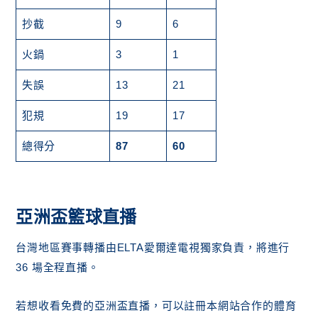
抄截
9
6
火鍋
3
1
失誤
13
21
犯規
19
17
總得分
87
60
亞洲盃籃球直播
台灣地區賽事轉播由ELTA愛爾達電視獨家負責，將進行
36 場全程直播。
若想收看免費的亞洲盃直播，可以註冊本網站合作的體育