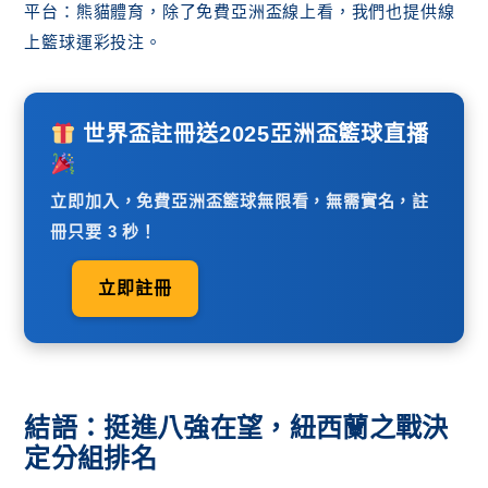
平台：熊貓體育，除了免費亞洲盃線上看，我們也提供線
上籃球運彩投注。
世界盃註冊送2025亞洲盃籃球直播
立即加入，免費亞洲盃籃球無限看，無需實名，註
冊只要 3 秒！
立即註冊
結語：挺進八強在望，紐西蘭之戰決
定分組排名