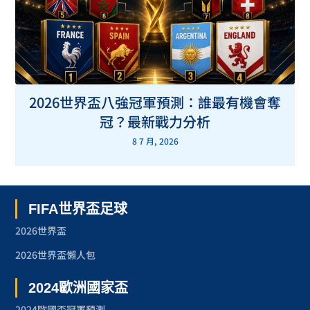
2026世界盃八強冠軍預測：誰最有機會奪
冠？最新戰力分析
8 7 月, 2026
FIFA世界盃足球
2026世界盃
2026世界盃懶人包
2024歐洲國家盃
2024歐國盃冠軍預測