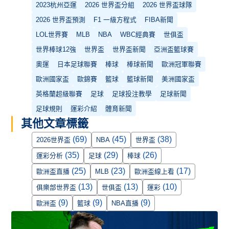
2023杭州亞運
2026 世界盃分組
2026 世界盃球隊
2026 世界盃預測
F1 一級方程式
FIBA新聞
LOL世界賽
MLB
NBA
WBC經典賽
世俱盃
世界棒球12強
世界盃
世界盃新聞
亞洲盃籃球賽
奧運
日本足球聯賽
棒球
棒球新聞
歐洲冠軍聯賽
歐洲國家盃
歐錦賽
籃球
籃球新聞
美洲國家盃
英格蘭超級聯賽
足球
足球投注教學
足球新聞
足球規則
運彩介紹
體育新聞
其他文章標籤
(69)
(45)
(38)
2026世界盃
NBA
世界盃
(35)
(29)
(26)
運彩分析
足球
棒球
(25)
(23)
(17)
歐洲盃直播
MLB
歐洲盃線上看
(13)
(13)
(10)
俱樂部世界盃
世俱盃
運彩
(9)
(9)
(9)
歐洲盃
籃球
NBA直播