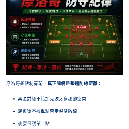
摩洛哥想限制荷蘭，
真正關鍵是整體防線距離
：
禁區前緣不給加克波太多起腳空間
邊後衛不被單點帶走整條防線
後腰保護第二點