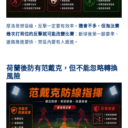
摩洛哥想晉級，反擊一定要有效率。
機會不多，但淘汰賽
幾次打到位的反擊就可能改變比賽
：斷球後第一腳要準、
邊路推進要快、禁區內要有人跟進。
荷蘭後防有范戴克，但不能忽略轉換
風險