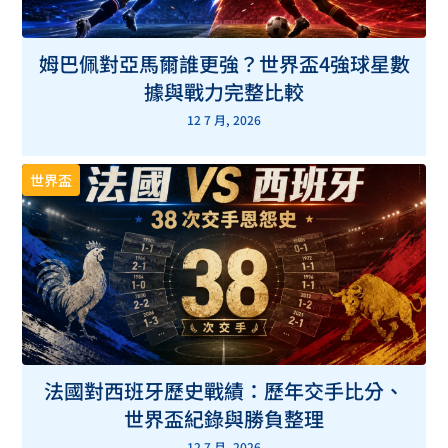
姆巴佩對亞馬爾誰更強？世界盃4強球星數
據與戰力完整比較
12 7 月, 2026
世界盃
法國對西班牙歷史戰績：歷年交手比分、
世界盃紀錄與勝負整理
12 7 月, 2026