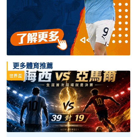
更多體育推薦
世界盃