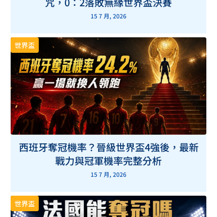
咒，0：2落敗無緣世界盃決賽
15 7 月, 2026
世界盃
西班牙奪冠機率？晉級世界盃4強後，最新
戰力與冠軍機率完整分析
15 7 月, 2026
世界盃