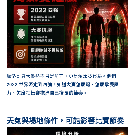
摩洛哥最大優勢不只是防守，更是淘汰賽經驗。
他們
2022 世界盃走到四強，知道大賽怎麼踢、怎麼承受壓
力、怎麼把比賽拖進自己擅長的節奏
。
天氣與場地條件，可能影響比賽節奏