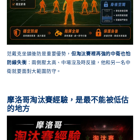
范戴克坐鎮後防是重要優勢，
但淘汰賽裡再強的中衛也怕
防線失衡
：兩側壓太高、中場沒及時反搶，他和另一名中
衛就要面對大範圍防守。
摩洛哥淘汰賽經驗，是最不能被低估
的地方