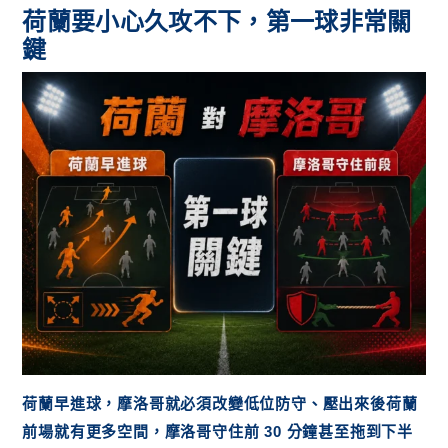
荷蘭要小心久攻不下，第一球非常關
鍵
荷蘭早進球，摩洛哥就必須改變低位防守、壓出來後荷蘭
前場就有更多空間，摩洛哥守住前 30 分鐘甚至拖到下半