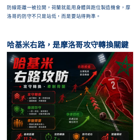
防線距離一被拉開，荷蘭就能用身體與跑位製造機會，摩
洛哥的防守不只是站低，而是要站得夠準。
哈基米右路，是摩洛哥攻守轉換關鍵