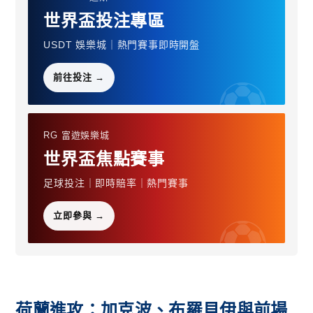
世界盃投注專區
USDT 娛樂城｜熱門賽事即時開盤
前往投注 →
RG 富遊娛樂城
世界盃焦點賽事
足球投注｜即時賠率｜熱門賽事
立即參與 →
荷蘭進攻：加克波、布羅貝伊與前場