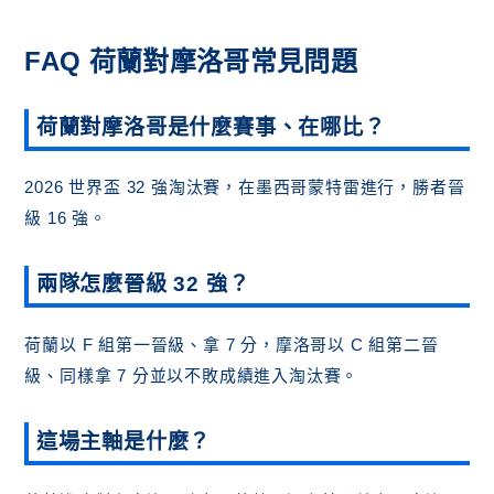
FAQ
荷蘭對摩洛哥
常見問題
荷蘭對摩洛哥是什麼賽事、在哪比？
2026 世界盃 32 強淘汰賽，在墨西哥蒙特雷進行，勝者晉
級 16 強。
兩隊怎麼晉級 32 強？
荷蘭以 F 組第一晉級、拿 7 分，摩洛哥以 C 組第二晉
級、同樣拿 7 分並以不敗成績進入淘汰賽。
這場主軸是什麼？