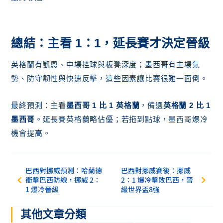
總結：主看 1：1，延長賽才決定晉級
英格蘭有凱恩、中場控球與板凳深度；墨西哥有主場氣
勢、防守韌性與快速反擊，這些因素讓比賽很難一面倒。
最終預測：主看
墨西哥 1 比 1 英格蘭
，備選
英格蘭 2 比 1
墨西哥
。延長賽英格蘭略佔優；若拖到點球，墨西哥爆冷
機會提高。
巴西對挪威預測：哈蘭德
巴西對挪威賽後：挪威
衝擊巴西防線，挪威 2：
2：1 爆冷擊敗巴西，晉
1 爆冷晉級
級世界盃8強
其他文章分類