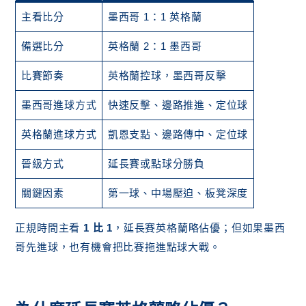
主看比分
墨西哥 1：1 英格蘭
備選比分
英格蘭 2：1 墨西哥
比賽節奏
英格蘭控球，墨西哥反擊
墨西哥進球方式
快速反擊、邊路推進、定位球
英格蘭進球方式
凱恩支點、邊路傳中、定位球
晉級方式
延長賽或點球分勝負
關鍵因素
第一球、中場壓迫、板凳深度
正規時間主看
1 比 1
，延長賽英格蘭略佔優；但如果墨西
哥先進球，也有機會把比賽拖進點球大戰。