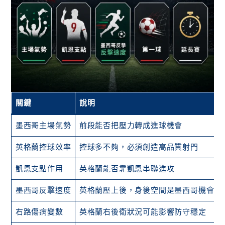
關鍵
說明
墨西哥主場氣勢
前段能否把壓力轉成進球機會
英格蘭控球效率
控球多不夠，必須創造高品質射門
凱恩支點作用
英格蘭能否靠凱恩串聯進攻
墨西哥反擊速度
英格蘭壓上後，身後空間是墨西哥機會
右路傷病變數
英格蘭右後衛狀況可能影響防守穩定