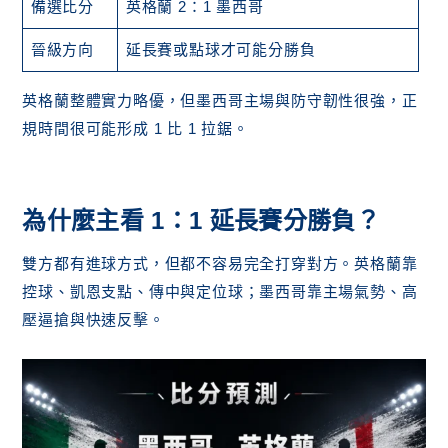
備選比分
英格蘭 2：1 墨西哥
晉級方向
延長賽或點球才可能分勝負
英格蘭整體實力略優，但墨西哥主場與防守韌性很強，正
規時間很可能形成 1 比 1 拉鋸。
為什麼主看 1：1 延長賽分勝負？
雙方都有進球方式，但都不容易完全打穿對方。英格蘭靠
控球、凱恩支點、傳中與定位球；墨西哥靠主場氣勢、高
壓逼搶與快速反擊。