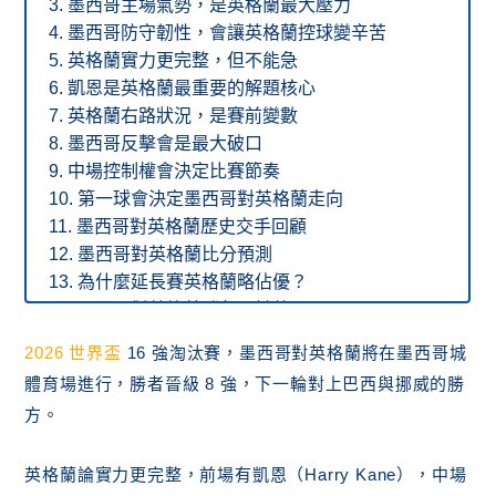
墨西哥主場氣勢，是英格蘭最大壓力
墨西哥防守韌性，會讓英格蘭控球變辛苦
英格蘭實力更完整，但不能急
凱恩是英格蘭最重要的解題核心
英格蘭右路狀況，是賽前變數
墨西哥反擊會是最大破口
中場控制權會決定比賽節奏
第一球會決定墨西哥對英格蘭走向
墨西哥對英格蘭歷史交手回顧
墨西哥對英格蘭比分預測
為什麼延長賽英格蘭略佔優？
墨西哥對英格蘭勝負關鍵整理
FAQ：墨西哥對英格蘭預測常見問題
2026 世界盃
16 強淘汰賽，墨西哥對英格蘭將在墨西哥城
墨西哥對英格蘭是什麼賽事？
體育場進行，勝者晉級 8 強，下一輪對上巴西與挪威的勝
墨西哥對英格蘭在哪裡比？
方。
墨西哥對英格蘭比賽時間是什麼時候？
本文主看比分是多少？
英格蘭論實力更完整，前場有凱恩（Harry Kane），中場
誰比較可能晉級？