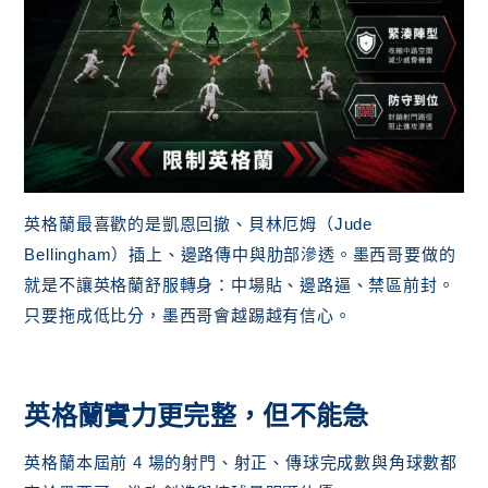
英格蘭最喜歡的是凱恩回撤、貝林厄姆（Jude
Bellingham）插上、邊路傳中與肋部滲透。墨西哥要做的
就是不讓英格蘭舒服轉身：中場貼、邊路逼、禁區前封。
只要拖成低比分，墨西哥會越踢越有信心。
英格蘭實力更完整，但不能急
英格蘭本屆前 4 場的射門、射正、傳球完成數與角球數都