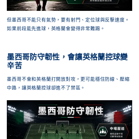
但墨西哥不能只有氣勢，要有射門、定位球與反擊速度。
如果前段能先進球，英格蘭會變得非常難踢。
墨西哥防守韌性，會讓英格蘭控球變
辛苦
墨西哥不會和英格蘭打開放對攻，更可能穩住防線、壓縮
中路，讓英格蘭控球卻進不了禁區。