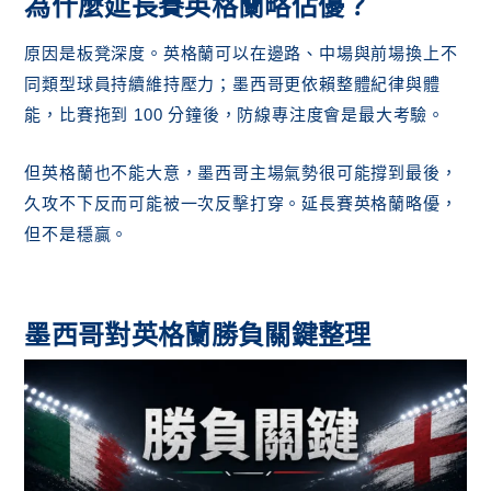
為什麼延長賽英格蘭略佔優？
原因是板凳深度。英格蘭可以在邊路、中場與前場換上不
同類型球員持續維持壓力；墨西哥更依賴整體紀律與體
能，比賽拖到 100 分鐘後，防線專注度會是最大考驗。
但英格蘭也不能大意，墨西哥主場氣勢很可能撐到最後，
久攻不下反而可能被一次反擊打穿。延長賽英格蘭略優，
但不是穩贏。
墨西哥對英格蘭勝負關鍵整理