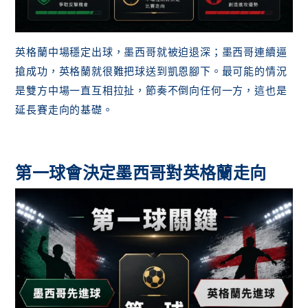
英格蘭中場穩定出球，墨西哥就被迫退深；墨西哥連續逼
搶成功，英格蘭就很難把球送到凱恩腳下。最可能的情況
是雙方中場一直互相拉扯，節奏不倒向任何一方，這也是
延長賽走向的基礎。
第一球會決定墨西哥對英格蘭走向