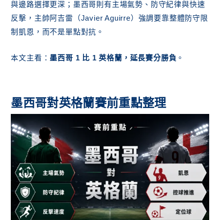
墨西哥最大優勢是什麼？
與邊路選擇更深；墨西哥則有主場氣勢、防守紀律與快速
英格蘭最大優勢是什麼？
反擊，主帥阿吉雷（Javier Aguirre）強調要靠整體防守限
墨西哥對英格蘭世界盃歷史比分是什麼？
制凱恩，而不是單點對抗。
總結：主看 1：1，延長賽才決定晉級
本文主看：
墨西哥 1 比 1 英格蘭，延長賽分勝負
。
墨西哥對英格蘭賽前重點整理