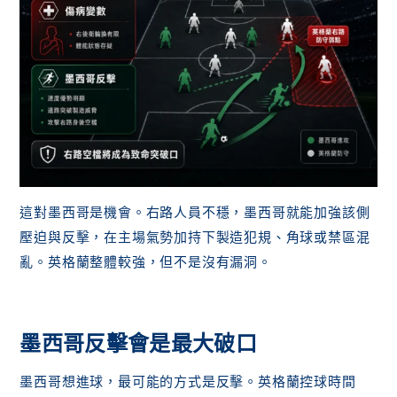
這對墨西哥是機會。右路人員不穩，墨西哥就能加強該側
壓迫與反擊，在主場氣勢加持下製造犯規、角球或禁區混
亂。英格蘭整體較強，但不是沒有漏洞。
墨西哥反擊會是最大破口
墨西哥想進球，最可能的方式是反擊。英格蘭控球時間