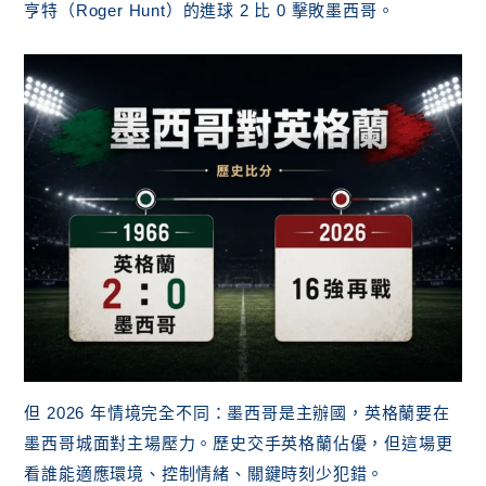
亨特（Roger Hunt）的進球 2 比 0 擊敗墨西哥。
但 2026 年情境完全不同：墨西哥是主辦國，英格蘭要在
墨西哥城面對主場壓力。歷史交手英格蘭佔優，但這場更
看誰能適應環境、控制情緒、關鍵時刻少犯錯。