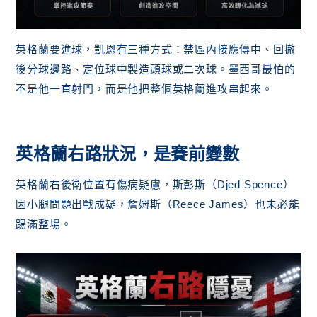
英格蘭要進球，凱恩有三種方式：禁區內接應傳中、回撤
後分球邊路、定位球中製造頭球或二次球。墨西哥最怕的
不是他一直射門，而是他把整個英格蘭進攻串起來。
英格蘭右路狀況，是賽前變數
英格蘭右後衛位置有傷病疑慮，斯彭斯（Djed Spence）
因小腿問題出戰成疑，詹姆斯（Reece James）也未必能
踢滿整場。