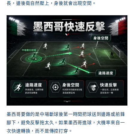
長，邊後衛自然壓上，身後就會出現空間。
墨西哥要做的是中場斷球後第一時間把球送到邊路或前鋒
腳下，避免反擊拖太久。如果墨西哥進球，大機率來自一
次快速轉換，而不是傳控打穿。