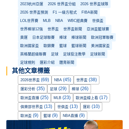
2023杭州亞運
2026 世界盃分組
2026 世界盃球隊
2026 世界盃預測
F1 一級方程式
FIBA新聞
LOL世界賽
MLB
NBA
WBC經典賽
世俱盃
世界棒球12強
世界盃
世界盃新聞
亞洲盃籃球賽
奧運
日本足球聯賽
棒球
棒球新聞
歐洲冠軍聯賽
歐洲國家盃
歐錦賽
籃球
籃球新聞
美洲國家盃
英格蘭超級聯賽
足球
足球投注教學
足球新聞
足球規則
運彩介紹
體育新聞
其他文章標籤
(69)
(45)
(38)
2026世界盃
NBA
世界盃
(35)
(29)
(26)
運彩分析
足球
棒球
(25)
(23)
(17)
歐洲盃直播
MLB
歐洲盃線上看
(13)
(13)
(10)
俱樂部世界盃
世俱盃
運彩
(9)
(9)
(9)
歐洲盃
籃球
NBA直播