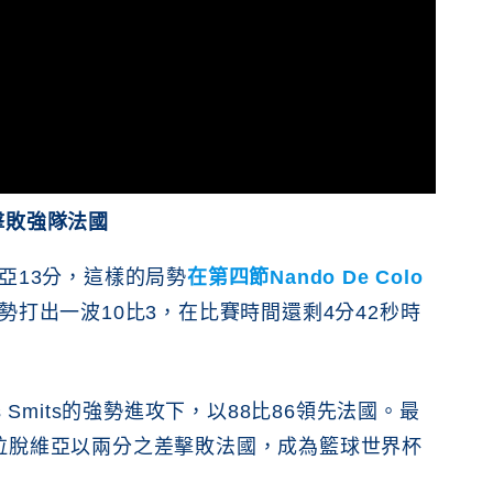
擊敗強隊法國
亞13分，這樣的局勢
在第四節Nando De Colo
勢打出一波10比3，在比賽時間還剩4分42秒時
nds Smits的強勢進攻下，以88比86領先法國。最
三分球，拉脫維亞以兩分之差擊敗法國，成為籃球世界杯