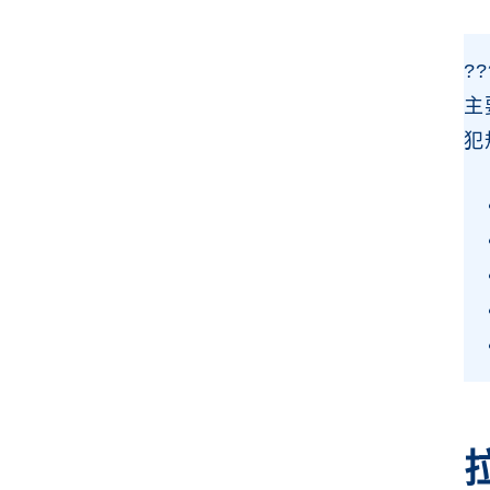
?
主
犯