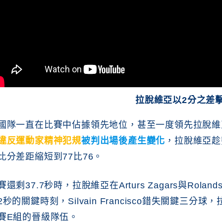
拉脫維亞以2分之差
國隊一直在比賽中佔據領先地位，甚至一度領先拉脫維
違反運動家精神犯規
被判出場後產生變化
，拉脫維亞趁
比分差距縮短到77比76。
賽還剩37.7秒時，拉脫維亞在Arturs Zagars與Rola
2秒的關鍵時刻，Silvain Francisco錯失關鍵
賽E組的晉級隊伍。