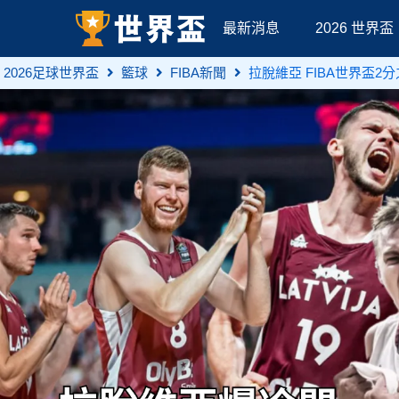
最新消息
2026 世界盃
2026足球世界盃
籃球
FIBA新聞
拉脫維亞 FIBA世界盃