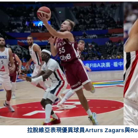
拉脫維亞表現優異球員Arturs Zagars與Rol