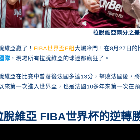
拉脫維亞兩分之差
脫維亞贏了！
FIBA世界盃E組
大爆冷門！在8月27日的
國隊
，現場所有拉脫維亞的球迷都瘋狂了。
脫維亞在比賽中曾落後法國多達13分，擊敗法國後，將
以來第一次進入世界盃，也是法國10多年來第一次在
拉脫維亞 FIBA世界杯的逆轉