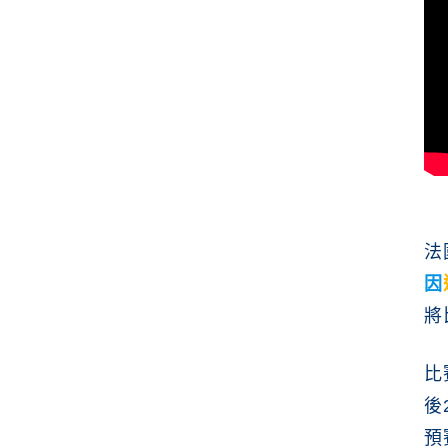
法
因
將
比
後
預