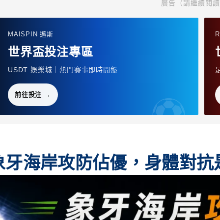
廣告（請繼續閱讀
MAISPIN 邁斯
世界盃投注專區
USDT 娛樂城｜熱門賽事即時開盤
前往投注 →
象牙海岸攻防佔優，身體對抗