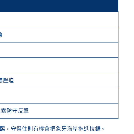
輪
場壓迫
拉索防守反擊
踢
，守得住則有機會把象牙海岸拖進拉鋸。