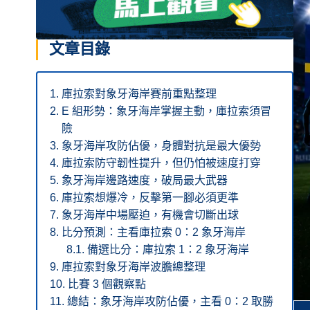
文章目錄
庫拉索對象牙海岸賽前重點整理
E 組形勢：象牙海岸掌握主動，庫拉索須冒
險
象牙海岸攻防佔優，身體對抗是最大優勢
庫拉索防守韌性提升，但仍怕被速度打穿
象牙海岸邊路速度，破局最大武器
庫拉索想爆冷，反擊第一腳必須更準
象牙海岸中場壓迫，有機會切斷出球
比分預測：主看庫拉索 0：2 象牙海岸
備選比分：庫拉索 1：2 象牙海岸
庫拉索對象牙海岸波膽總整理
比賽 3 個觀察點
總結：象牙海岸攻防佔優，主看 0：2 取勝