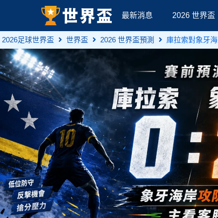
最新消息
2026 世界盃
2026足球世界盃
世界盃
2026 世界盃預測
庫拉索對象牙海