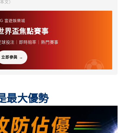
本文）
RG 富遊娛樂城
世界盃焦點賽事
足球投注｜即時賠率｜熱門賽事
立即參與 →
是最大優勢