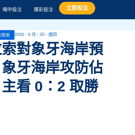
立即投注
場中投注
運彩投注
2026 - 6 月 - 25 - 週四
界盃預測
拉索對象牙海岸預
：象牙海岸攻防佔
主看 0：2 取勝