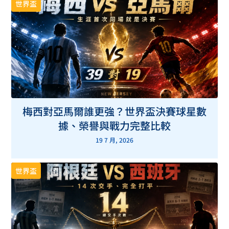
世界盃
梅西對亞馬爾誰更強？世界盃決賽球星數
據、榮譽與戰力完整比較
19 7 月, 2026
世界盃