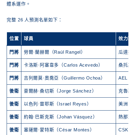
體系運作。
完整 26 人預測名單如下：
位置
球員
效力球
門將
勞爾·蘭赫爾（Raúl Rangel）
瓜達拉
門將
卡洛斯·阿塞韋多（Carlos Acevedo）
桑托斯
門將
吉列爾莫·奧喬亞（Guillermo Ochoa）
AEL 
後衛
豪爾赫·桑切斯（Jorge Sánchez）
克魯茲
後衛
以色列·雷耶斯（Israel Reyes）
美洲（
後衛
約翰·巴斯克斯（Johan Vásquez）
熱那亞
後衛
塞薩爾·蒙特斯（César Montes）
CSKA