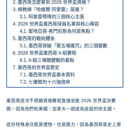
墨西哥怎麼拿到 2026 世界盃資格？
總教練「哈維爾·阿奎雷」是誰？
阿奎雷帶隊的三個核心主張
2026 世界盃墨西哥球員名單與核心陣容
聖地亞哥·希門尼斯為何是焦點？
墨西哥的戰術體系
墨西哥突破「第五場魔咒」的三個變數
2026 世界盃墨西哥 A 組賽程
A 組三場關鍵戰的看點
墨西哥的世界盃歷史
墨西哥世界盃基本資料
七連敗的十六強宿命
歷屆墨西哥世界盃最佳射手
結論：墨西哥的第 18 次挑戰，值得關注！
墨西哥這次不用踢資格賽就直接坐進 2026 世界盃決賽
A 組其他球隊
圈，因為他們和美國、加拿大一起成為這屆的地主國。
這份特殊身分既是禮物，也是壓力，因為墨西哥是史上第