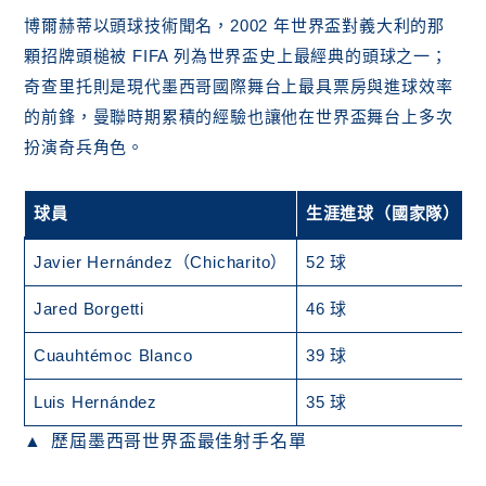
博爾赫蒂以頭球技術聞名，2002 年世界盃對義大利的那
顆招牌頭槌被 FIFA 列為世界盃史上最經典的頭球之一；
奇查里托則是現代墨西哥國際舞台上最具票房與進球效率
的前鋒，曼聯時期累積的經驗也讓他在世界盃舞台上多次
扮演奇兵角色。
球員
生涯進球（國家隊）
Javier Hernández（Chicharito）
52 球
Jared Borgetti
46 球
Cuauhtémoc Blanco
39 球
Luis Hernández
35 球
歷屆墨西哥世界盃最佳射手名單