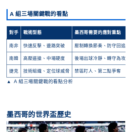
A 組三場關鍵戰的看點
對手
戰術型態
墨西哥需要的應對重點
南非
快速反擊、邊路突破
壓制轉換節奏、防守回追
南韓
高壓逼搶、中場硬度
後場出球冷靜、轉守為攻快
捷克
技術組織、定位球威脅
禁區盯人、第二點爭奪
A 組三場關鍵戰的看點分析
墨西哥的世界盃歷史