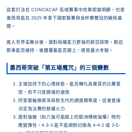
這套打法在 CONCACAF 區域賽事中效果相當明顯，也是
墨西哥能在 2025 年拿下國家聯賽與金杯賽雙冠的戰術基
礎。
進入世界盃舞台後，面對組織能力更強的歐亞球隊，壓迫
節奏能否維持、後腰覆蓋能否跟上，將是最大考驗。
墨西哥突破「第五場魔咒」的三個變數
主場加持下的心理狀態，能否轉化為實質的比賽掌
控，而不只是開場的激情
阿奎雷輪換資深與新生代的調度精準度，這會直接
決定淘汰賽的替補火力
面對強敵（如八強可能碰上的歐洲傳統強權）時的
應變彈性，4-3-3 能不能順勢切換為 4-4-2 或 3-5-