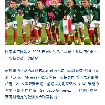
阿奎雷帶隊進入 2026 世界盃的名單呈現「資深控節奏＋
年輕搶突破」的結構。
現役墨西哥隊的經驗核心由費內巴切中場愛德森·阿爾瓦雷
斯（Edson Álvarez）擔任隊長，老將勞爾·希門尼斯累積
超過 121 次國際賽出場，前場火力則仰賴效力 AC 米蘭的
聖地亞哥·希門尼斯（Santiago Giménez），他是目前墨
西哥最穩定的歐洲五大聯賽輸出。