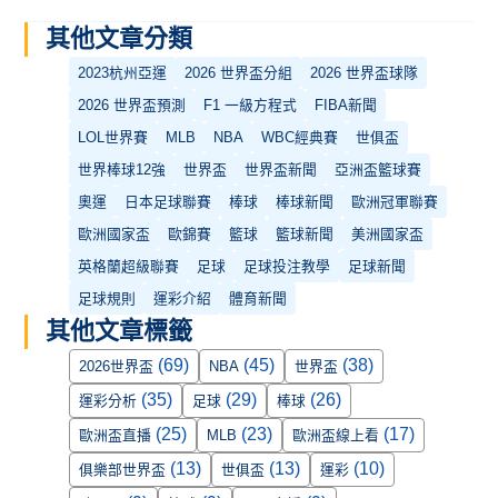
其他文章分類
2023杭州亞運
2026 世界盃分組
2026 世界盃球隊
2026 世界盃預測
F1 一級方程式
FIBA新聞
LOL世界賽
MLB
NBA
WBC經典賽
世俱盃
世界棒球12強
世界盃
世界盃新聞
亞洲盃籃球賽
奧運
日本足球聯賽
棒球
棒球新聞
歐洲冠軍聯賽
歐洲國家盃
歐錦賽
籃球
籃球新聞
美洲國家盃
英格蘭超級聯賽
足球
足球投注教學
足球新聞
足球規則
運彩介紹
體育新聞
其他文章標籤
(69)
(45)
(38)
2026世界盃
NBA
世界盃
(35)
(29)
(26)
運彩分析
足球
棒球
(25)
(23)
(17)
歐洲盃直播
MLB
歐洲盃線上看
(13)
(13)
(10)
俱樂部世界盃
世俱盃
運彩