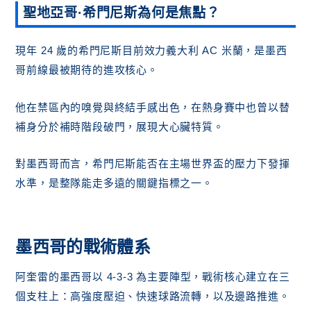
聖地亞哥·希門尼斯為何是焦點？
現年 24 歲的希門尼斯目前效力義大利 AC 米蘭，是墨西
哥前線最被期待的進攻核心。
他在禁區內的嗅覺與終結手感出色，在熱身賽中也曾以替
補身分於補時階段破門，展現大心臟特質。
對墨西哥而言，希門尼斯能否在主場世界盃的壓力下發揮
水準，是整隊能走多遠的關鍵指標之一。
墨西哥的戰術體系
阿奎雷的墨西哥以 4-3-3 為主要陣型，戰術核心建立在三
個支柱上：高強度壓迫、快速球路流轉，以及邊路推進。