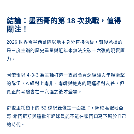
結論：墨西哥的第 18 次挑戰，值得
關注！
2026 世界盃墨西哥隊以地主身分直接晉級，背後承擔的
是三度主辦的歷史重量與近年來無法突破十六強的現實壓
力。
阿奎雷以 4-3-3 為主軸打造一支融合資深經驗與年輕衝擊
的隊伍，A 組對上南非、南韓與捷克的籤運相對友善，但
真正的考驗會在十六強之後才登場。
奇查里托留下的 52 球紀錄像是一面鏡子，照映著聖地亞
哥·希門尼斯與這批年輕球員能不能在家門口寫下屬於自己
的時代。