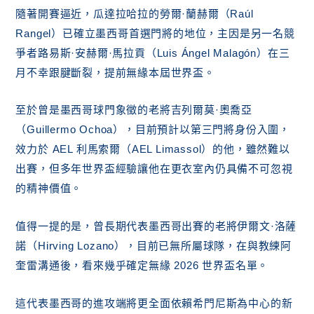
隨著開賽逼近，瓜達拉哈拉的勞爾·蘭赫爾（Raúl
Rangel）已確立墨西哥首選門將的地位，主因是另一名競
爭者路易斯·安赫爾·馬拉貢（Luis Ángel Malagón）在三
月不幸跟腱斷裂，提前無緣本屆世界盃。
至於曾是墨西哥球門象徵的老將吉列爾莫·奧喬亞
（Guillermo Ochoa），目前預計以第三門將身份入圍，
效力於 AEL 利馬索爾（AEL Limassol）的他，雖然難以
出賽，但多年世界盃經驗讓他在更衣室內仍具備不可忽視
的精神價值。
值得一提的是，曾長期代表墨西哥出賽的老將伊爾文·洛薩
諾（Hirving Lozano），目前已無所屬球隊，在與教練阿
奎雷溝通後，看來幾乎確定無緣 2026 世界盃名單。
這代表墨西哥的進攻端將更全面依賴希門尼斯為中心的新