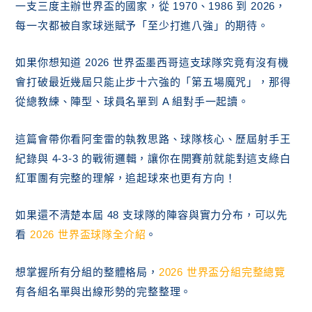
一支三度主辦世界盃的國家，從 1970、1986 到 2026，
每一次都被自家球迷賦予「至少打進八強」的期待。
如果你想知道 2026 世界盃墨西哥這支球隊究竟有沒有機
會打破最近幾屆只能止步十六強的「第五場魔咒」，那得
從總教練、陣型、球員名單到 A 組對手一起讀。
這篇會帶你看阿奎雷的執教思路、球隊核心、歷屆射手王
紀錄與 4-3-3 的戰術邏輯，讓你在開賽前就能對這支綠白
紅軍團有完整的理解，追起球來也更有方向！
如果還不清楚本屆 48 支球隊的陣容與實力分布，可以先
看
2026 世界盃球隊全介紹
。
想掌握所有分組的整體格局，
2026 世界盃分組完整總覽
有各組名單與出線形勢的完整整理。