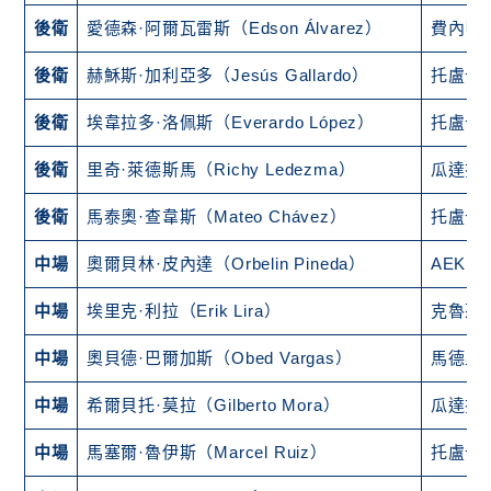
後衛
愛德森·阿爾瓦雷斯（Edson Álvarez）
費內巴
後衛
赫穌斯·加利亞多（Jesús Gallardo）
托盧卡
後衛
埃韋拉多·洛佩斯（Everardo López）
托盧卡
後衛
里奇·萊德斯馬（Richy Ledezma）
瓜達拉
後衛
馬泰奧·查韋斯（Mateo Chávez）
托盧卡
中場
奧爾貝林·皮內達（Orbelin Pineda）
AEK 
中場
埃里克·利拉（Erik Lira）
克魯茲
中場
奧貝德·巴爾加斯（Obed Vargas）
馬德里
中場
希爾貝托·莫拉（Gilberto Mora）
瓜達拉
中場
馬塞爾·魯伊斯（Marcel Ruiz）
托盧卡