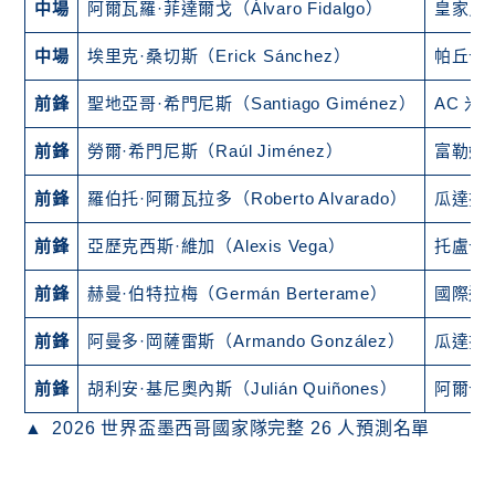
中場
阿爾瓦羅·菲達爾戈（Álvaro Fidalgo）
皇家貝
中場
埃里克·桑切斯（Erick Sánchez）
帕丘卡
前鋒
聖地亞哥·希門尼斯（Santiago Giménez）
AC 
前鋒
勞爾·希門尼斯（Raúl Jiménez）
富勒姆
前鋒
羅伯托·阿爾瓦拉多（Roberto Alvarado）
瓜達拉
前鋒
亞歷克西斯·維加（Alexis Vega）
托盧卡
前鋒
赫曼·伯特拉梅（Germán Berterame）
國際邁
前鋒
阿曼多·岡薩雷斯（Armando González）
瓜達拉
前鋒
胡利安·基尼奧內斯（Julián Quiñones）
阿爾卡
2026 世界盃墨西哥國家隊完整 26 人預測名單