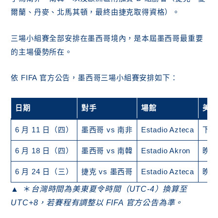
爾蘭、丹麥、北馬其頓，最終由捷克取得資格）。
三場小組賽全部安排在墨西哥境內，是本屆墨西哥最重要
的主場優勢所在。
依 FIFA 官方公告，墨西哥三場小組賽安排如下：
日期
對手
場館
美東
6 月 11 日（四）
墨西哥 vs 南非
Estadio Azteca
下午 
6 月 18 日（四）
墨西哥 vs 南韓
Estadio Akron
晚上 
6 月 24 日（三）
捷克 vs 墨西哥
Estadio Azteca
晚上 
＊
台灣時間為美東夏令時間（UTC-4）換算至
UTC+8，若賽程有調整以 FIFA 官方公告為準。