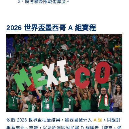
2，將考驗整隊戰術厚度。
2026 世界盃墨西哥 A 組賽程
依照 2026 世界盃抽籤結果，墨西哥被分入
A 組
，同組對
手為南非、南韓，以及歐洲區附加賽 D 組勝者（捷克、愛