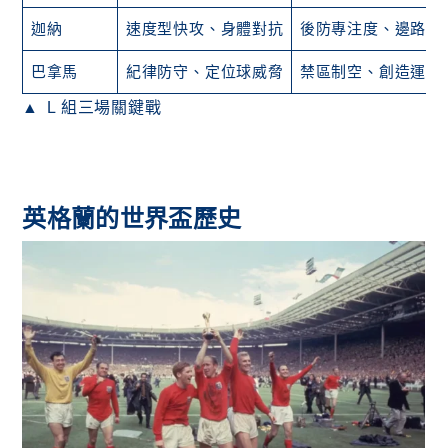
迦納
速度型快攻、身體對抗
後防專注度、邊路防
巴拿馬
紀律防守、定位球威脅
禁區制空、創造運動
L 組三場關鍵戰
英格蘭的世界盃歷史