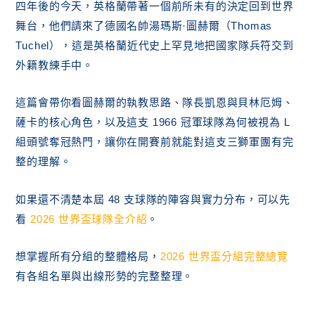
四年後的今天，英格蘭帶著一個前所未有的決定回到世界
舞台，他們請來了德國名帥湯瑪斯·圖赫爾（Thomas
Tuchel），這是英格蘭近代史上罕見地把國家隊兵符交到
外籍教練手中。
這篇會帶你看圖赫爾的執教思路、隊長凱恩與貝林厄姆、
薩卡的核心角色，以及這支 1966 冠軍球隊為何被視為 L
組頭號奪冠熱門，讓你在開賽前就能對這支三獅軍團有完
整的理解。
如果還不清楚本屆 48 支球隊的陣容與實力分布，可以先
看
2026 世界盃球隊全介紹
。
想掌握所有分組的整體格局，
2026 世界盃分組完整總覽
有各組名單與出線形勢的完整整理。