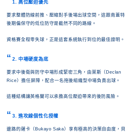
1. 高位壓迫優先
要求整體防線前推、壓縮對手後場出球空間，這跟南蓋特
後期偏保守的低位防守是截然不同的路線。
資格賽全程零失球，正是這套系統執行到位的最佳證明。
2. 中場硬度為底
要求中後衛與防守中場形成緊密三角，由萊斯（Declan
Rice）擔任屏障，配合一名拖後組織型中場負責出球。
這種結構讓英格蘭可以承擔高位壓迫帶來的後防風險。
3. 進攻線個性化授權
邊路的薩卡（Bukayo Saka）享有極高的決策自由度，貝