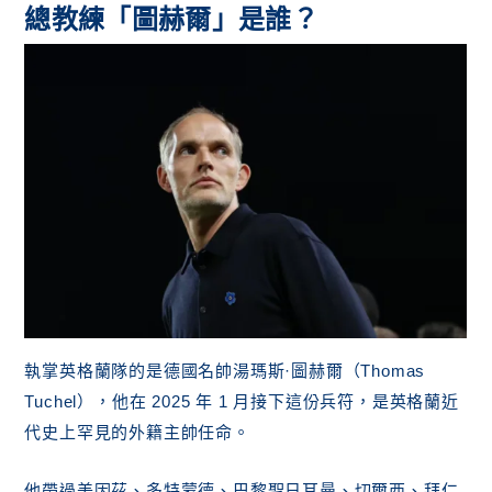
總教練「圖赫爾」是誰？
執掌英格蘭隊的是德國名帥湯瑪斯·圖赫爾（Thomas
Tuchel），他在 2025 年 1 月接下這份兵符，是英格蘭近
代史上罕見的外籍主帥任命。
他帶過美因茲、多特蒙德、巴黎聖日耳曼、切爾西、拜仁