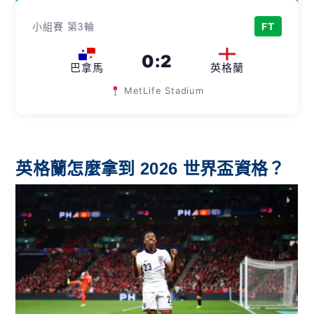
小組賽 第3輪
FT
0
:
2
巴拿馬
英格蘭
MetLife Stadium
英格蘭怎麼拿到 2026 世界盃資格？