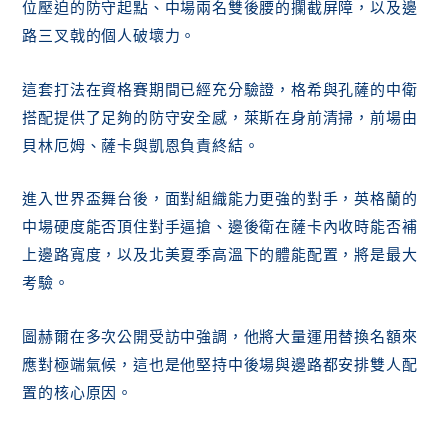
位壓迫的防守起點、中場兩名雙後腰的攔截屏障，以及邊
路三叉戟的個人破壞力。
這套打法在資格賽期間已經充分驗證，格希與孔薩的中衛
搭配提供了足夠的防守安全感，萊斯在身前清掃，前場由
貝林厄姆、薩卡與凱恩負責終結。
進入世界盃舞台後，面對組織能力更強的對手，英格蘭的
中場硬度能否頂住對手逼搶、邊後衛在薩卡內收時能否補
上邊路寬度，以及北美夏季高溫下的體能配置，將是最大
考驗。
圖赫爾在多次公開受訪中強調，他將大量運用替換名額來
應對極端氣候，這也是他堅持中後場與邊路都安排雙人配
置的核心原因。