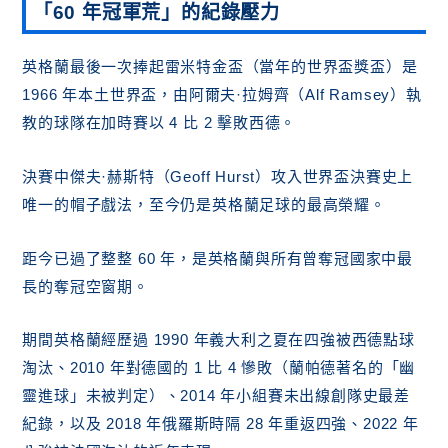
「60 年冠軍荒」的紀錄壓力
英格蘭最後一次捧起雷米特金盃（當年的世界盃獎盃）是
1966 年本土世界盃，由阿爾夫·拉姆齊（Alf Ramsey）執
教的球隊在加時賽以 4 比 2 擊敗西德。
決賽中傑夫·赫斯特（Geoff Hurst）攻入世界盃決賽史上
唯一的帽子戲法，至今仍是英格蘭足球的最高榮耀。
距今已過了整整 60 年，是英格蘭與所有曾奪冠國家中最
長的奪冠空窗期。
期間英格蘭經歷過 1990 年義大利之夏在四強被西德點球
淘汰、2010 年對德國的 1 比 4 慘敗（蘭帕德著名的「幽
靈進球」未被判定）、2014 年小組賽未出線創隊史最差
紀錄，以及 2018 年俄羅斯時隔 28 年重返四強、2022 年