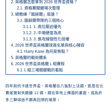
英格蘭怎麼拿到 2026 世界盃資格？
資格賽關鍵場次整理
總教練「圖赫爾」是誰？
圖赫爾帶隊的三個核心
1. 高位壓迫優先
2. 中場硬度為底
3. 進攻線個性化授權
2026 世界盃英格蘭球員名單與核心陣容
Harry Kane 為何是焦點？
英格蘭的戰術體系
2026 世界盃英格蘭 L 組賽程
L 組三場關鍵戰的看點
英格蘭的世界盃歷史
英格蘭世界盃基本資料
四年前的卡達世界盃，英格蘭在八強對上法國，凱恩在比
「60 年冠軍荒」的紀錄壓力
賽尾聲射失關鍵 12 碼，蹲在草地上掩面的畫面，成為許
英格蘭國家隊歷屆射手紀錄
多三獅球迷不願再回想的場景。
結論：英格蘭這次有機會嗎？
L 組其他球隊