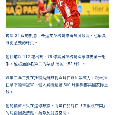
現年 32 歲的凱恩，是這支英格蘭隊辨識度最高、也最具
歷史意義的球員。
他目前以 112 場出賽、78 球高居英格蘭國家隊史第一射
手，遠超過排名第二的韋恩·魯尼（53 球）。
職業生涯主要在托特納姆熱刺與拜仁慕尼黑效力，跟著拜
仁拿下德甲冠軍，個人累積超過 500 球俱樂部與國家隊進
球。
他的價值不只在進球數據，而是在於能在「看似沒空間」
的局面回撤接應、為隊友創造空間。