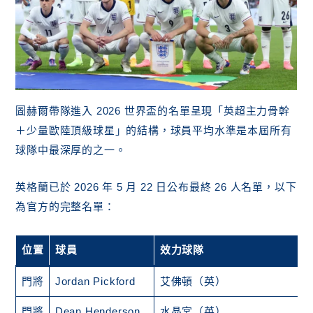
圖赫爾帶隊進入 2026 世界盃的名單呈現「英超主力骨幹
＋少量歐陸頂級球星」的結構，球員平均水準是本屆所有
球隊中最深厚的之一。
英格蘭已於 2026 年 5 月 22 日公布最終 26 人名單，以下
為官方的完整名單：
位置
球員
效力球隊
門將
Jordan Pickford
艾佛頓（英）
門將
Dean Henderson
水晶宮（英）