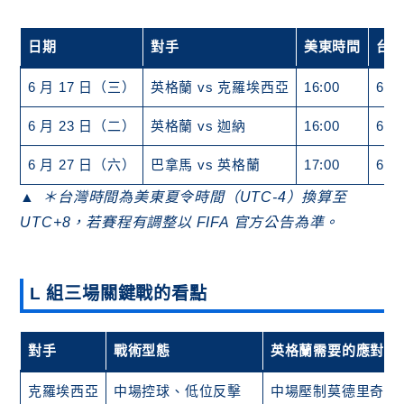
日期
對手
美東時間
台
6 月 17 日（三）
英格蘭 vs 克羅埃西亞
16:00
6/1
6 月 23 日（二）
英格蘭 vs 迦納
16:00
6/2
6 月 27 日（六）
巴拿馬 vs 英格蘭
17:00
6/2
＊台灣時間為美東夏令時間（UTC-4）換算至
UTC+8，若賽程有調整以 FIFA 官方公告為準。
L 組三場關鍵戰的看點
對手
戰術型態
英格蘭需要的應對重
克羅埃西亞
中場控球、低位反擊
中場壓制莫德里奇、避