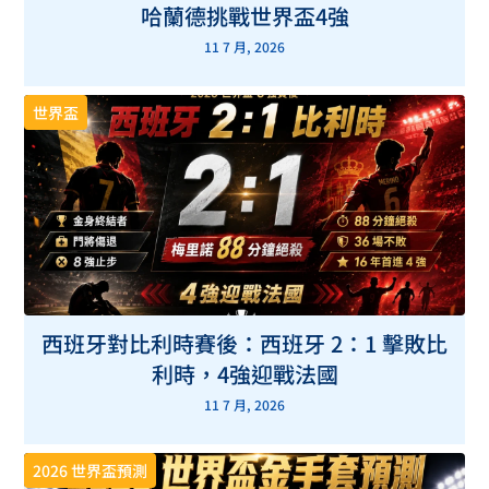
哈蘭德挑戰世界盃4強
11 7 月, 2026
世界盃
西班牙對比利時賽後：西班牙 2：1 擊敗比
利時，4強迎戰法國
11 7 月, 2026
2026 世界盃預測