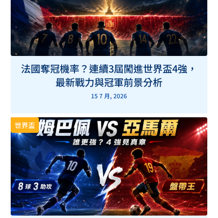
法國奪冠機率？連續3屆闖進世界盃4強，
最新戰力與冠軍前景分析
15 7 月, 2026
世界盃