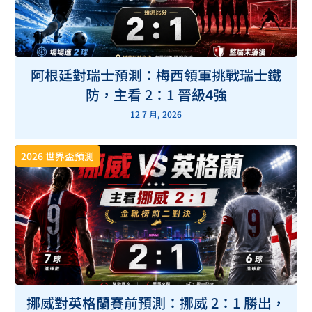
阿根廷對瑞士預測：梅西領軍挑戰瑞士鐵
防，主看 2：1 晉級4強
12 7 月, 2026
2026 世界盃預測
挪威對英格蘭賽前預測：挪威 2：1 勝出，