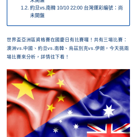
未開盤
約旦vs.南韓 10/10 22:00 台灣運彩編號：尚
未開盤
世界盃亞洲區資格賽在國慶日有比賽囉！共有三場比賽：
澳洲vs.中國、約旦vs.南韓、烏茲別克vs.伊朗，今天挑兩
場比賽來分析，詳情往下看！