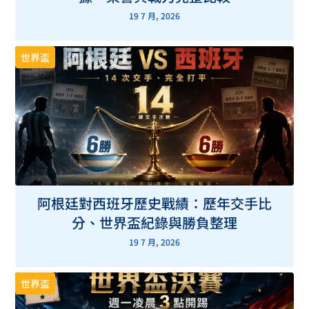
19 7 月, 2026
世界盃
阿根廷對西班牙歷史戰績：歷年交手比
分、世界盃紀錄與勝負整理
19 7 月, 2026
世界盃