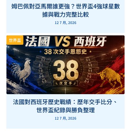
姆巴佩對亞馬爾誰更強？世界盃4強球星數
據與戰力完整比較
12 7 月, 2026
世界盃
法國對西班牙歷史戰績：歷年交手比分、
世界盃紀錄與勝負整理
12 7 月, 2026