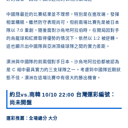
中國隊最近的比賽結果並不理想，特別是在進攻端，發揮
相當糟糕。雖然防守表現尚可，但前兩場比賽先是被日本
隊以 7:0 重創，隨後面對沙烏地阿拉伯時，在開局因對手
的烏龍球和紅牌取得優勢的情況下，依然以 1:2 被逆轉。
這也顯示出中國隊與亞洲頂級球隊之間的實力差距。
澳洲與中國隊的前兩個對手日本、沙烏地阿拉伯都被認為
是 C 組中最具實力的三支球隊之一。考慮到中國隊近期狀
態不佳，澳洲在這場比賽中有很大的勝出機會。
約旦vs.南韓 10/10 22:00 台灣運彩編號：
尚未開盤
運彩推薦：全場總分 大分