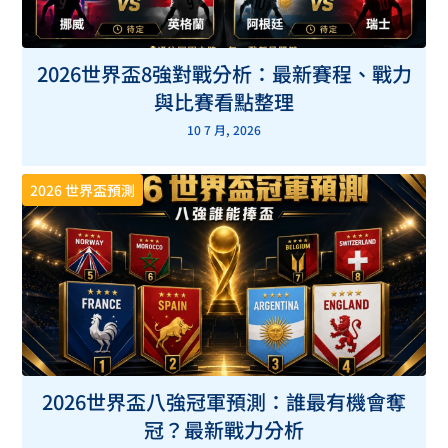
2026世界盃8強對戰分析：最新賽程、戰力
與比賽看點整理
10 7 月, 2026
2026 世界盃預測
2026世界盃八強冠軍預測：誰最有機會奪
冠？最新戰力分析