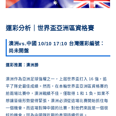
運彩分析｜世界盃亞洲區資格賽
澳洲vs.中國 10/10 17:10 台灣運彩編號：
尚未開盤
運彩推薦：澳洲勝
澳洲作為亞洲足球強權之一，上屆世界盃打入 16 強，追
平了隊史最佳成績。然而，在本輪世界盃亞洲區資格賽的
前兩場比賽中，澳洲戰績不佳，僅取得 1 和 1 負。如果不
想讓晉級形勢變得緊張，澳洲必須從這場比賽開始抓住每
一個機會。而這場對陣中國的比賽，對他們來說是一個很
好的機會，因為中國隊近期的表現持續低迷。