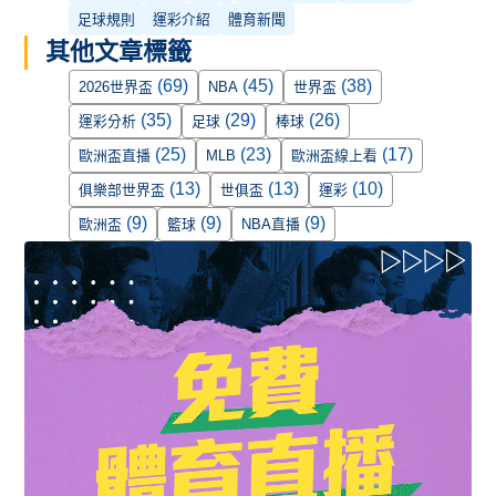
足球規則
運彩介紹
體育新聞
其他文章標籤
(69)
(45)
(38)
2026世界盃
NBA
世界盃
(35)
(29)
(26)
運彩分析
足球
棒球
(25)
(23)
(17)
歐洲盃直播
MLB
歐洲盃線上看
(13)
(13)
(10)
俱樂部世界盃
世俱盃
運彩
(9)
(9)
(9)
歐洲盃
籃球
NBA直播