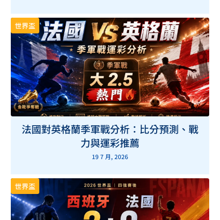
世界盃
法國對英格蘭季軍戰分析：比分預測、戰
力與運彩推薦
19 7 月, 2026
世界盃