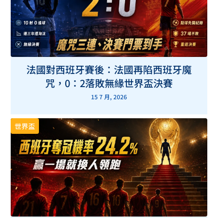
法國對西班牙賽後：法國再陷西班牙魔
咒，0：2落敗無緣世界盃決賽
15 7 月, 2026
世界盃