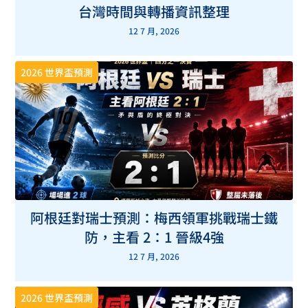
台灣時間與轉播資訊整理
12 7 月, 2026
2026 世界盃預測
阿根廷對瑞士預測：梅西領軍挑戰瑞士鐵
防，主看 2：1 晉級4強
12 7 月, 2026
2026 世界盃預測