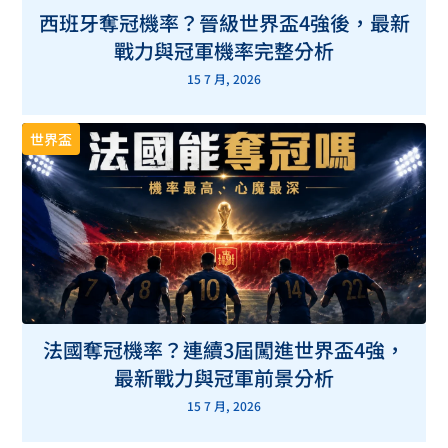
西班牙奪冠機率？晉級世界盃4強後，最新
戰力與冠軍機率完整分析
15 7 月, 2026
世界盃
法國奪冠機率？連續3屆闖進世界盃4強，
最新戰力與冠軍前景分析
15 7 月, 2026