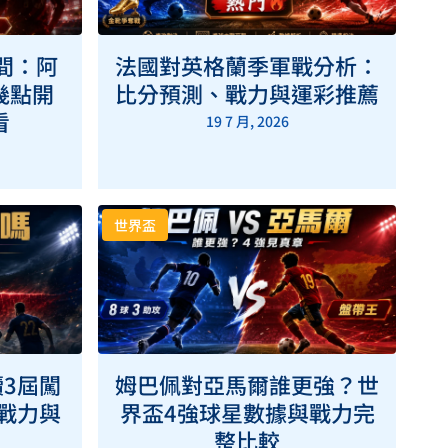
時間：阿
法國對英格蘭季軍戰分析：
幾點開
比分預測、戰力與運彩推薦
看
19 7 月, 2026
世界盃
3屆闖
姆巴佩對亞馬爾誰更強？世
戰力與
界盃4強球星數據與戰力完
整比較