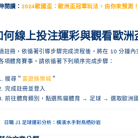
伸閱讀：
2024歐國盃：歐洲盃冠軍玩法，由你來預測
如何線上投注運彩與觀看歐洲
過註冊，依循著引導步驟完成流程後，將在 10 分鐘
各項體育賽事。請依循著下列順序完成步驟：
搜尋＂
富遊娛樂城
＂
完成註冊並登入
前往體育類別，點選熊貓體育 → 足球 → 選取歐
日職 J1 足球運彩分析：橫濱水手對鳥栖砂岩