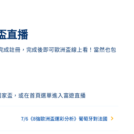
！
盃直播
內完成註冊，完成後即可歐洲盃線上看！當然也包
洲國家盃，或在首頁選單進入富遊直播
7/6《8強歐洲盃運彩分析》葡萄牙對法國