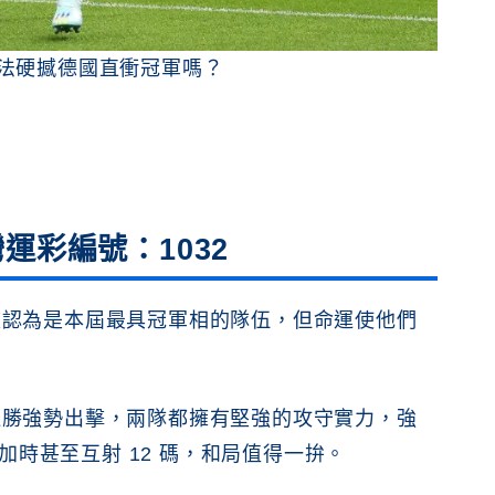
法硬撼德國直衝冠軍嗎？
台灣運彩編號：1032
被認為是本屆最具冠軍相的隊伍，但命運使他們
連勝強勢出擊，兩隊都擁有堅強的攻守實力，強
時甚至互射 12 碼，和局值得一拚。