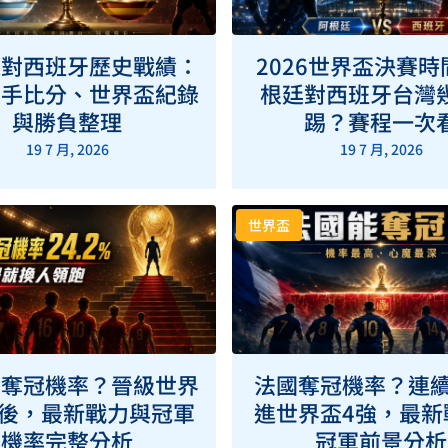
廷對西班牙歷史戰績：
2026世界盃決賽
交手比分、世界盃紀錄
根廷對西班牙台灣
與勝負整理
踢？賽程一次
19 7 月, 2026
19 7 月, 2026
世界盃
牙奪冠機率？晉級世界
法國奪冠機率？連續
強後，最新戰力與冠軍
進世界盃4強，最新
機率完整分析
冠軍前景分析