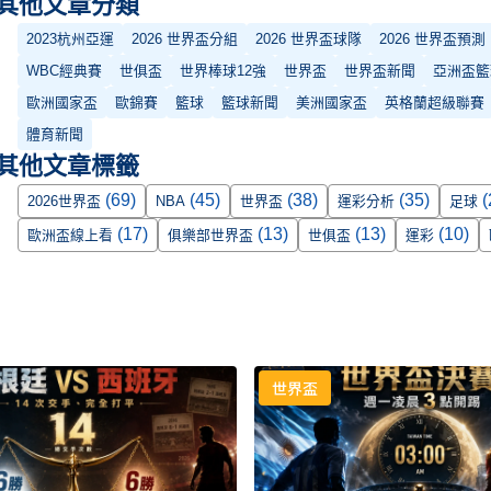
其他文章分類
2023杭州亞運
2026 世界盃分組
2026 世界盃球隊
2026 世界盃預測
WBC經典賽
世俱盃
世界棒球12強
世界盃
世界盃新聞
亞洲盃籃
歐洲國家盃
歐錦賽
籃球
籃球新聞
美洲國家盃
英格蘭超級聯賽
體育新聞
其他文章標籤
(69)
(45)
(38)
(35)
(
2026世界盃
NBA
世界盃
運彩分析
足球
(17)
(13)
(13)
(10)
歐洲盃線上看
俱樂部世界盃
世俱盃
運彩
世界盃