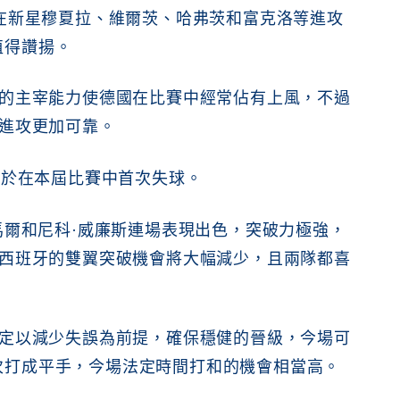
點落在新星穆夏拉、維爾茨、哈弗茨和富克洛等進攻
值得讚揚。
的主宰能力使德國在比賽中經常佔有上風，不過
進攻更加可靠。
，終於在本屆比賽中首次失球。
馬爾和尼科·威廉斯連場表現出色，突破力極強，
西班牙的雙翼突破機會將大幅減少，且兩隊都喜
定以減少失誤為前提，確保穩健的晉級，今場可
 次打成平手，今場法定時間打和的機會相當高。