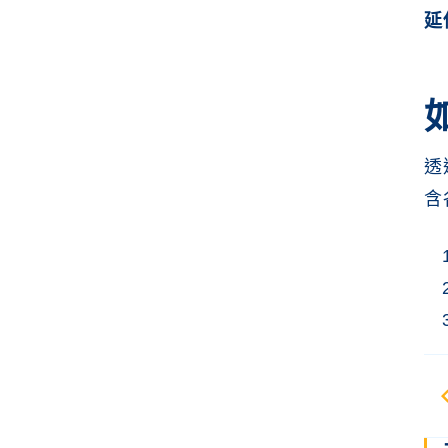
延
透
含