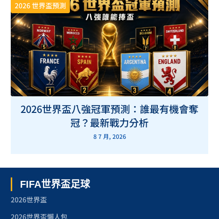
2026 世界盃預測
2026世界盃八強冠軍預測：誰最有機會奪
冠？最新戰力分析
8 7 月, 2026
FIFA世界盃足球
2026世界盃
2026世界盃懶人包