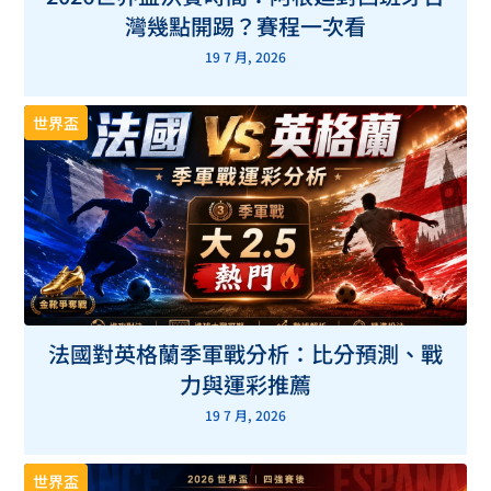
灣幾點開踢？賽程一次看
19 7 月, 2026
世界盃
法國對英格蘭季軍戰分析：比分預測、戰
力與運彩推薦
19 7 月, 2026
世界盃