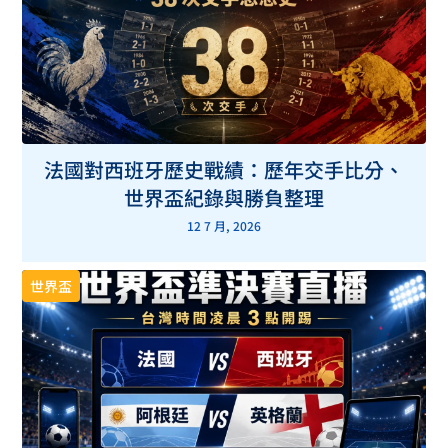
法國對西班牙歷史戰績：歷年交手比分、
世界盃紀錄與勝負整理
12 7 月, 2026
世界盃