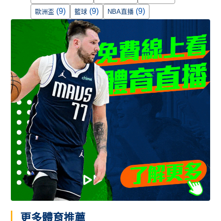
(9)
(9)
(9)
歐洲盃
籃球
NBA直播
更多體育推薦