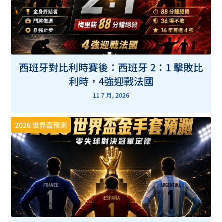
西班牙對比利時賽後：西班牙 2：1 擊敗比
利時，4強迎戰法國
11 7 月, 2026
2026 世界盃預測