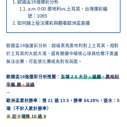
歐國盃16強運彩分析
a.m. 0:00 奧地利vs.土耳其，台灣運彩編
號：1065
如何線上投注運彩與觀看歐洲盃直播
歐國盃16強運彩分析：超級黑馬奧地利對上土耳其，相對
於土耳其的大起大落，還有關鍵中場核心球員恰爾汗奧盧
無法出賽，可能使比賽成為對攻局面。
歐國盃16強運彩分析推薦：
全場 2.5 大分
，過關
、
奧地利
平盤 勝
，
沒過
－
歐洲盃累計勝率：推 21 過 13.5，勝率 64.28%，退水：5
場（不計入累計勝率）
※ 近十場推 10 過 9