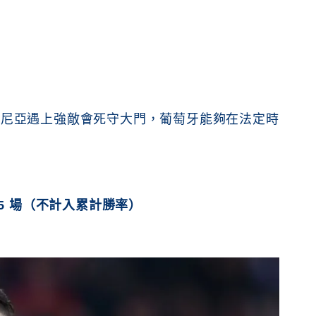
維尼亞遇上強敵會死守大門，葡萄牙能夠在法定時
水：5 場（不計入累計勝率）