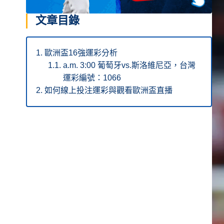
文章目錄
歐洲盃16強運彩分析
a.m. 3:00 葡萄牙vs.斯洛維尼亞，台灣
運彩編號：1066
如何線上投注運彩與觀看歐洲盃直播