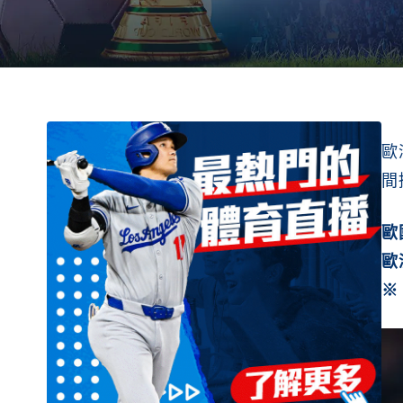
歐
間
歐
歐
※