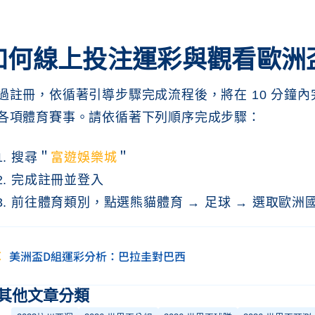
如何線上投注運彩與觀看歐洲
過註冊，依循著引導步驟完成流程後，將在 10 分鐘
各項體育賽事。請依循著下列順序完成步驟：
搜尋＂
富遊娛樂城
＂
完成註冊並登入
前往體育類別，點選熊貓體育 → 足球 → 選取歐
美洲盃D組運彩分析：巴拉圭對巴西
其他文章分類