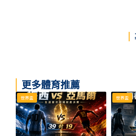
更多體育推薦
世界盃
世界盃