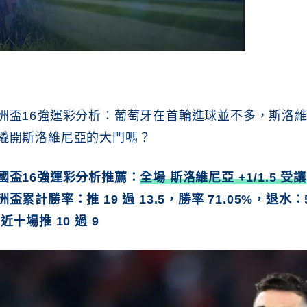
洲盃16強運彩分析：葡萄牙在首輪進球並不多，斯洛
撬開斯洛維尼亞的大門嗎？
國盃16強運彩分析推薦：
全場 斯洛維尼亞 +1/1.5 受讓
洲盃累計勝率：推 19 過 13.5，勝率 71.05%，退
 近十場推 10 過 9