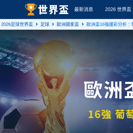
最新消息
2026 世界盃
2026足球世界盃
足球
歐洲國家盃
歐洲盃16強運彩分析