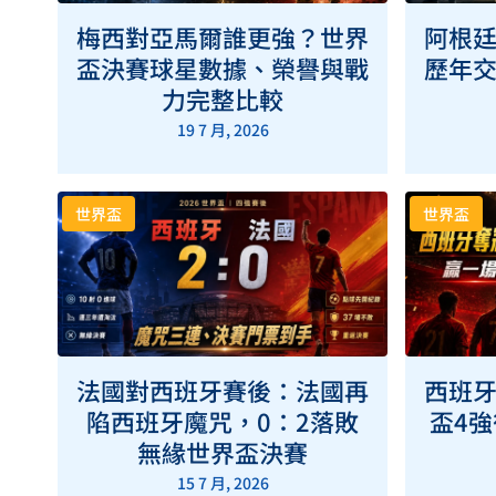
梅西對亞馬爾誰更強？世界
阿根
盃決賽球星數據、榮譽與戰
歷年
力完整比較
19 7 月, 2026
世界盃
世界盃
法國對西班牙賽後：法國再
西班
陷西班牙魔咒，0：2落敗
盃4
無緣世界盃決賽
15 7 月, 2026