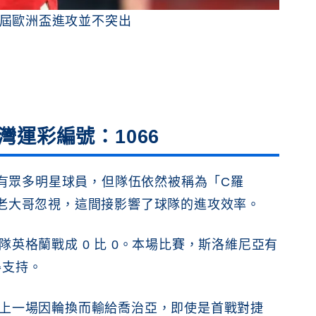
此屆歐洲盃進攻並不突出
台灣運彩編號：1066
擁有眾多明星球員，但隊伍依然被稱為「C羅
老大哥忽視，這間接影響了球隊的進攻效率。
英格蘭戰成 0 比 0。本場比賽，斯洛維尼亞有
得支持。
上一場因輪換而輸給喬治亞，即使是首戰對捷