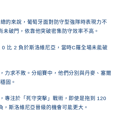
。總的來說，葡萄牙面對防守型強隊時表現力不
尚未破門，依靠他突破密集防守效率不高。
0 比 2 負於斯洛維尼亞，當時C羅全場未能破
，力求不敗。分組賽中，他們分別與丹麥、塞爾
的穩固。
專注於「死守突擊」戰術，即使是拖到 120
勝負，斯洛維尼亞晉級的機會可能更大。
！