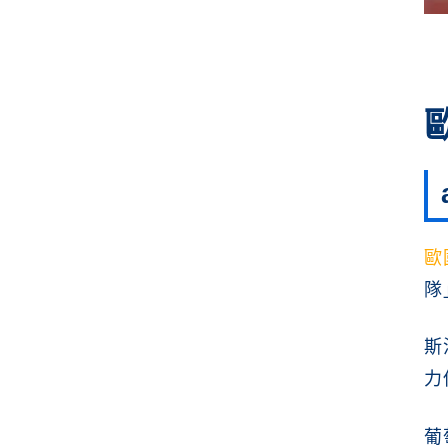
歐
隊
斯
力
葡