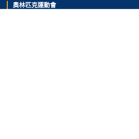
奧林匹克運動會
2024巴黎奧運
2024巴黎奧運項目
台灣奧運金牌紀錄
台灣之光
2023-24NBA
2024-25NBA賽季
NBA附加賽
NBA季後賽
2023-24英超
23-24英超賽程
2023英超射手榜