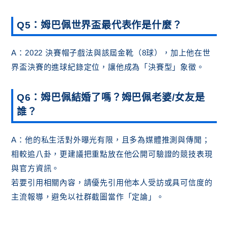
Q5：姆巴佩世界盃最代表作是什麼？
A：2022 決賽帽子戲法與該屆金靴（8球），加上他在世
界盃決賽的進球紀錄定位，讓他成為「決賽型」象徵。
Q6：姆巴佩結婚了嗎？姆巴佩老婆/女友是
誰？
A：他的私生活對外曝光有限，且多為媒體推測與傳聞；
相較追八卦，更建議把重點放在他公開可驗證的競技表現
與官方資訊。
若要引用相關內容，請優先引用他本人受訪或具可信度的
主流報導，避免以社群截圖當作「定論」。