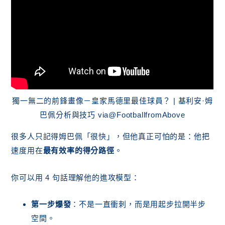
獨一無二的前鋒畫像－皇家馬德里最佳球員？ | 基利安·姆
巴佩分析與技巧 via@FootballfromAbove
很多人只記得姆巴佩「很快」，但他真正可怕的是：他把
速度用在
最有效率的得分路徑
。
你可以用 4 句話理解他的進攻模型：
第一步爆發
：不是一直衝刺，而是用起步拉開半步
空間。