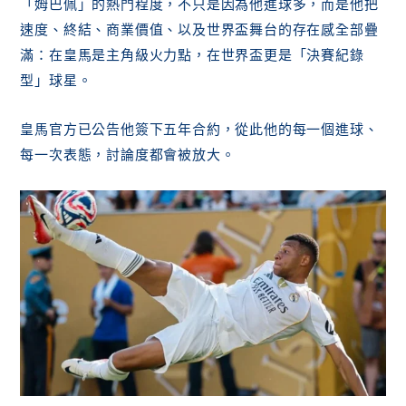
「姆巴佩」的熱門程度，不只是因為他進球多，而是他把
Q1：姆巴佩現在在哪一隊？
速度、終結、商業價值、以及世界盃舞台的存在感全部疊
Q2：姆巴佩轉隊是「自由轉會」嗎？
滿：在皇馬是主角級火力點，在世界盃更是「決賽紀錄
Q3：姆巴佩薪水大概多少？
型」球星。
Q4：姆巴佩身價為什麼那麼高？
Q5：姆巴佩世界盃最代表作是什麼？
Q6：姆巴佩結婚了嗎？姆巴佩老婆/女友是
皇馬官方已公告他簽下五年合約，從此他的每一個進球、
誰？
每一次表態，討論度都會被放大。
結論：用一句話記住姆巴佩
延伸閱讀