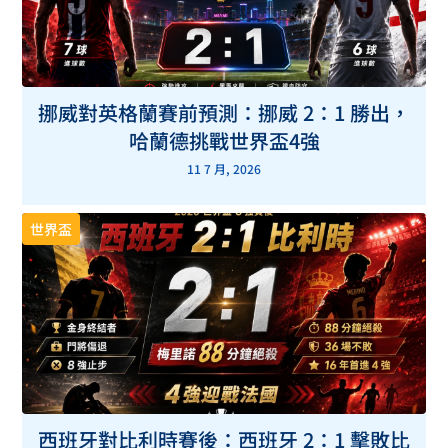
挪威對英格蘭賽前預測：挪威 2：1 勝出，
哈蘭德挑戰世界盃4強
11 7 月, 2026
世界盃
西班牙對比利時賽後：西班牙 2：1 擊敗比