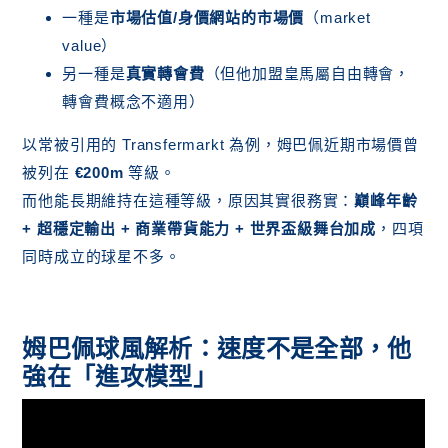
一種是
市場估值/身價網站的市場價
（market
value）
另一種是
真實轉會費
（但他加盟皇馬屬自由轉會，
轉會費概念不適用）
以常被引用的 Transfermarkt 為例，姆巴佩近期市場價曾
被列在
€200m
等級。
而他能長期維持在這種等級，原因其實很務實：
巔峰年齡
+ 超穩定輸出 + 商業帶貨能力 + 世界盃級舞台加成
，四項
同時成立的球星不多。
姆巴佩球風解析：速度不是全部，他
強在「進攻模型」