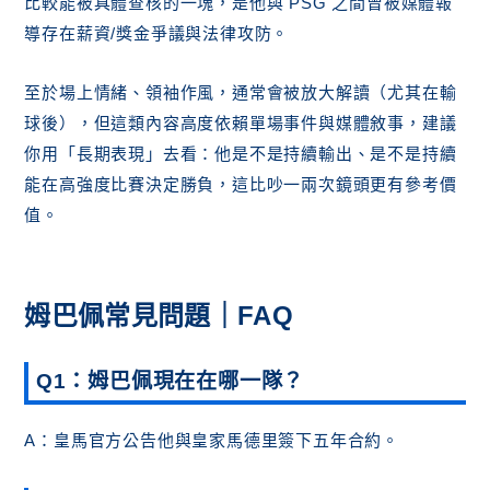
比較能被具體查核的一塊，是他與 PSG 之間曾被媒體報
導存在薪資/獎金爭議與法律攻防。
至於場上情緒、領袖作風，通常會被放大解讀（尤其在輸
球後），但這類內容高度依賴單場事件與媒體敘事，建議
你用「長期表現」去看：他是不是持續輸出、是不是持續
能在高強度比賽決定勝負，這比吵一兩次鏡頭更有參考價
值。
姆巴佩常見問題｜FAQ
Q1：姆巴佩現在在哪一隊？
A：皇馬官方公告他與皇家馬德里簽下五年合約。