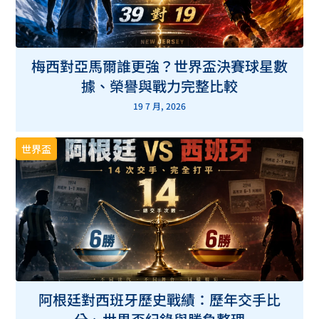
梅西對亞馬爾誰更強？世界盃決賽球星數
據、榮譽與戰力完整比較
19 7 月, 2026
世界盃
阿根廷對西班牙歷史戰績：歷年交手比