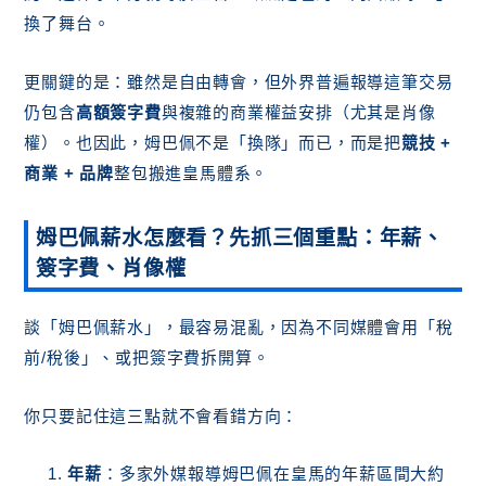
換了舞台。
更關鍵的是：雖然是自由轉會，但外界普遍報導這筆交易
仍包含
高額簽字費
與複雜的商業權益安排（尤其是肖像
權）。也因此，姆巴佩不是「換隊」而已，而是把
競技 +
商業 + 品牌
整包搬進皇馬體系。
姆巴佩薪水怎麼看？先抓三個重點：年薪、
簽字費、肖像權
談「姆巴佩薪水」，最容易混亂，因為不同媒體會用「稅
前/稅後」、或把簽字費拆開算。
你只要記住這三點就不會看錯方向：
年薪
：多家外媒報導姆巴佩在皇馬的年薪區間大約