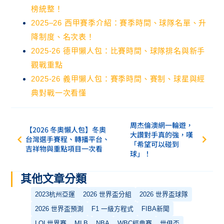
榜統整！
2025–26 西甲賽季介紹：賽季時間、球隊名單、升
降制度、名次表！
2025-26 德甲懶人包：比賽時間、球隊排名與新手
觀戰重點
2025-26 義甲懶人包：賽季時間、賽制、球星與經
典對戰一次看懂
周杰倫澳網一輪遊，
【2026 冬奧懶人包】冬奧
大讚對手真的強，嘆
台灣選手賽程、轉播平台、
「希望可以碰到
吉祥物與重點項目一次看
球」！
其他文章分類
2023杭州亞運
2026 世界盃分組
2026 世界盃球隊
2026 世界盃預測
F1 一級方程式
FIBA新聞
LOL世界賽
MLB
NBA
WBC經典賽
世俱盃