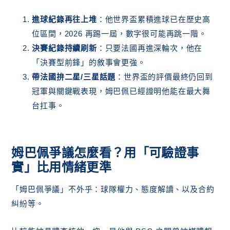
進球紀錄再往上堆
：他世界盃累積進球已在歷史高
位區間，2026 再踢一屆，數字很可能再跳一階。
決賽紀錄持續刷新
：只要法國再進深輪次，他在
「決賽型前鋒」的敘事會更強。
帶法國拚二星/三星話題
：世界盃的評價最終仍回到
冠軍與關鍵戰表現，姆巴佩已經證明他能在最大舞
台扛事。
姆巴佩爭議怎麼看？用「可驗證事
實」比用情緒更準
「姆巴佩爭議」不外乎：球隊權力、態度解讀、以及合約
糾紛等。