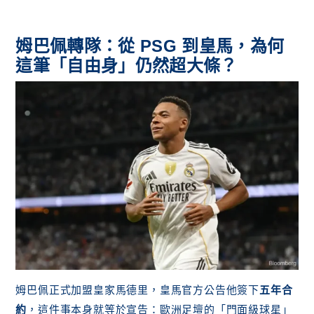
姆巴佩轉隊：從 PSG 到皇馬，為何
這筆「自由身」仍然超大條？
姆巴佩正式加盟皇家馬德里，皇馬官方公告他簽下
五年合
約
，這件事本身就等於宣告：歐洲足壇的「門面級球星」