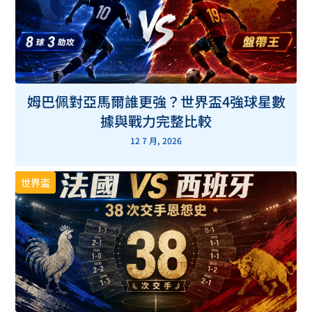
姆巴佩對亞馬爾誰更強？世界盃4強球星數
據與戰力完整比較
12 7 月, 2026
世界盃