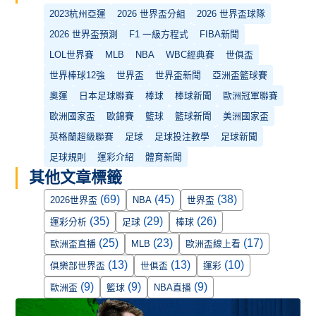
2023杭州亞運
2026 世界盃分組
2026 世界盃球隊
2026 世界盃預測
F1 一級方程式
FIBA新聞
LOL世界賽
MLB
NBA
WBC經典賽
世俱盃
世界棒球12強
世界盃
世界盃新聞
亞洲盃籃球賽
奧運
日本足球聯賽
棒球
棒球新聞
歐洲冠軍聯賽
歐洲國家盃
歐錦賽
籃球
籃球新聞
美洲國家盃
英格蘭超級聯賽
足球
足球投注教學
足球新聞
足球規則
運彩介紹
體育新聞
其他文章標籤
(69)
(45)
(38)
2026世界盃
NBA
世界盃
(35)
(29)
(26)
運彩分析
足球
棒球
(25)
(23)
(17)
歐洲盃直播
MLB
歐洲盃線上看
(13)
(13)
(10)
俱樂部世界盃
世俱盃
運彩
(9)
(9)
(9)
歐洲盃
籃球
NBA直播