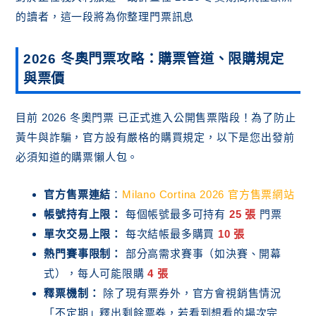
的讀者，這一段將為你整理門票訊息
2026 冬奧門票攻略：購票管道、限購規定
與票價
目前 2026 冬奧門票 已正式進入公開售票階段！為了防止
黃牛與詐騙，官方設有嚴格的購買規定，以下是您出發前
必須知道的購票懶人包。
官方售票連結
：
Milano Cortina 2026 官方售票網站
帳號持有上限：
每個帳號最多可持有
25 張
門票
單次交易上限：
每次結帳最多購買
10 張
熱門賽事限制：
部分高需求賽事（如決賽、開幕
式），每人可能限購
4 張
釋票機制：
除了現有票券外，官方會視銷售情況
「不定期」釋出剩餘票券，若看到想看的場次完