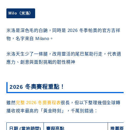
Milo（米洛）
米洛是深色毛的白鼬，同時是 2026 冬季帕奧的官方吉祥
物，名字來自 Milano。
米洛天生少了一條腿，改用靈活的尾巴幫助行走，代表適
應力、創意與面對挑戰的韌性精神
2026 冬奧賽程重點！
雖然
完整 2026 冬奧賽程表
很長，但以下整理幾個全球轉
播收視率最高的「黃金時刻」，千萬別錯過：
日期 (當地時間)
賽程亮點
推薦原因