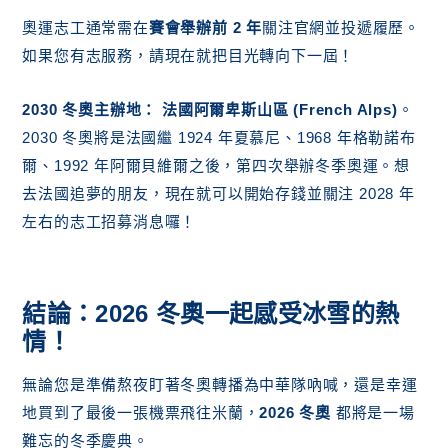
奧運志工通常需在
賽會舉辦前 2 年
關注官網並投遞履歷。
如果您有志服務，請現在就把目光轉向下一屆！
2030 冬奧主辦地：
法國阿爾卑斯山區 (French Alps)
。
2030 冬奧將是法國繼 1924 年夏慕尼、1968 年格勒諾布
爾、1992 年阿爾貝維爾之後，第四次舉辦冬季奧運。想
去法國追夢的朋友，現在就可以開始存錢並關注 2028 年
左右的志工招募消息囉！
結論：2026 冬奧一起感受冰雪的熱
情！
無論您是準備熬夜盯著冬奧轉播為中華隊吶喊，還是幸運
地買到了最後一張機票飛往米蘭，
2026 冬奧
都將是一場
難忘的冬季慶典。