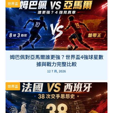
世界盃
姆巴佩對亞馬爾誰更強？世界盃4強球星數
據與戰力完整比較
12 7 月, 2026
世界盃