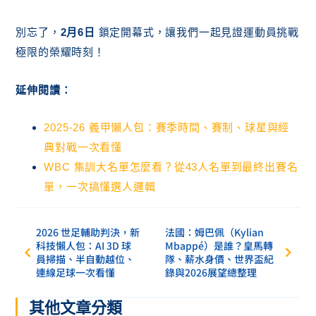
別忘了，
2月6日
鎖定開幕式，讓我們一起見證運動員挑戰
極限的榮耀時刻！
延伸閱讀：
2025-26 義甲懶人包：賽季時間、賽制、球星與經
典對戰一次看懂
WBC 集訓大名單怎麼看？從43人名單到最終出賽名
單，一次搞懂選人邏輯
2026 世足輔助判決，新
法國：姆巴佩（Kylian
科技懶人包：AI 3D 球
Mbappé）是誰？皇馬轉
員掃描、半自動越位、
隊、薪水身價、世界盃紀
連線足球一次看懂
錄與2026展望總整理
其他文章分類