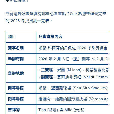
究竟這場冰雪盛宴有哪些必看重點？以下為您整理最完整
的 2026 冬奧資訊一覽表。
項目
冬奧資訊內容
賽事名稱
米蘭-科爾蒂納丹佩佐 2026 冬季奧運會 (Milano
舉辦時間
2026 年 2 月 6 日（五）開幕 ～ 2 月 2
• 主賽區
：米蘭 (Milano)、柯蒂納戴比索 (Cor
舉辦地點
• 副賽區
：瓦爾迪非費裡 (Val di Fiemme)
開幕場館
米蘭 – 聖西羅球場 (San Siro Stadium)
閉幕場館
維羅納 – 維羅納圓形競技場 (Verona Arena
吉祥物
Tina (蒂娜) 與 Milo (米洛)