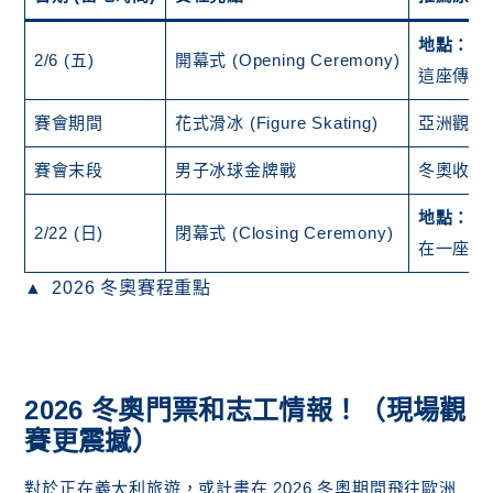
地點：米蘭
2/6 (五)
開幕式 (Opening Ceremony)
這座傳奇
賽會期間
花式滑冰 (Figure Skating)
亞洲觀眾
賽會末段
男子冰球金牌戰
冬奧收視
地點：維羅納
2/22 (日)
閉幕式 (Closing Ceremony)
在一座擁
2026 冬奧賽程重點
2026 冬奧門票和志工情報！（現場觀
賽更震撼）
對於正在義大利旅遊，或計畫在 2026 冬奧期間飛往歐洲