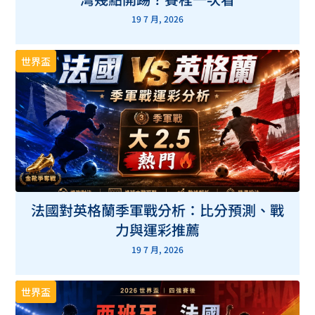
19 7 月, 2026
世界盃
法國對英格蘭季軍戰分析：比分預測、戰
力與運彩推薦
19 7 月, 2026
世界盃