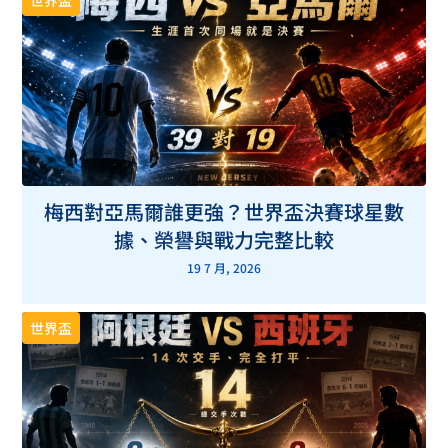
世界盃
梅西對亞馬爾誰更強？世界盃決賽球星數
據、榮譽與戰力完整比較
19 7 月, 2026
世界盃