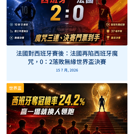
法國對西班牙賽後：法國再陷西班牙魔
咒，0：2落敗無緣世界盃決賽
15 7 月, 2026
世界盃