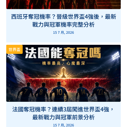
西班牙奪冠機率？晉級世界盃4強後，最新
戰力與冠軍機率完整分析
15 7 月, 2026
世界盃
法國奪冠機率？連續3屆闖進世界盃4強，
最新戰力與冠軍前景分析
15 7 月, 2026