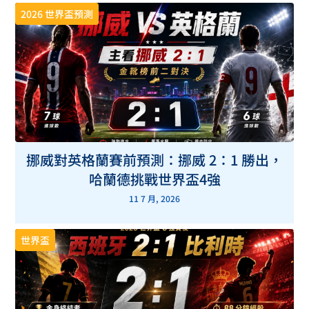
2026 世界盃預測
挪威對英格蘭賽前預測：挪威 2：1 勝出，
哈蘭德挑戰世界盃4強
11 7 月, 2026
世界盃