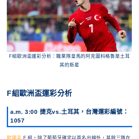
F組歐洲盃運彩分析：職業隊皇馬的阿克圖科格魯是土耳
其的新星
F組歐洲盃運彩分析
a.m. 3:00 捷克vs.土耳其，台灣運彩編號：
1057
歐國盃
F 組，除了葡萄牙確定以首名出線外，其餘三隊在