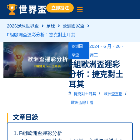
立即投注
2026足球世界盃
足球
歐洲國家盃
F組歐洲盃運彩分析：捷克對土耳其
2024 - 6 月 - 26 -
歐洲國
週三
家盃
F組歐洲盃運彩
分析：捷克對土
耳其
#
/
/
捷克對土耳其
歐洲盃直播
歐洲盃線上看
文章目錄
F組歐洲盃運彩分析