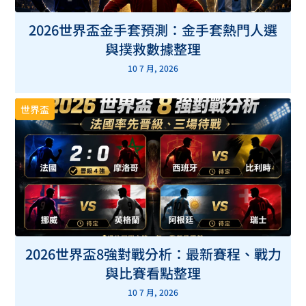
2026世界盃金手套預測：金手套熱門人選
與撲救數據整理
10 7 月, 2026
世界盃
2026世界盃8強對戰分析：最新賽程、戰力
與比賽看點整理
10 7 月, 2026