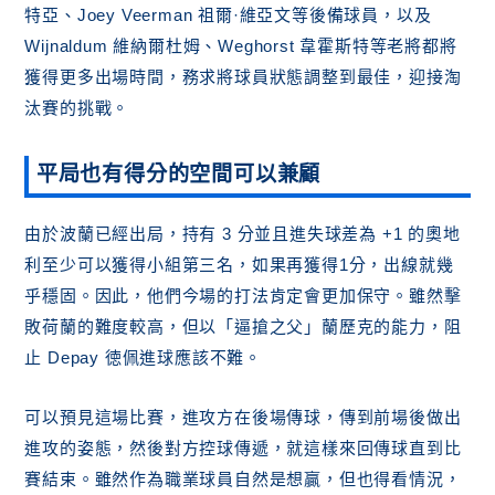
特亞、Joey Veerman 祖爾·維亞文等後備球員，以及
Wijnaldum 維納爾杜姆、Weghorst 韋霍斯特等老將都將
獲得更多出場時間，務求將球員狀態調整到最佳，迎接淘
汰賽的挑戰。
平局也有得分的空間可以兼顧
由於波蘭已經出局，持有 3 分並且進失球差為 +1 的奧地
利至少可以獲得小組第三名，如果再獲得1分，出線就幾
乎穩固。因此，他們今場的打法肯定會更加保守。雖然擊
敗荷蘭的難度較高，但以「逼搶之父」蘭歷克的能力，阻
止 Depay 徳佩進球應該不難。
可以預見這場比賽，進攻方在後場傳球，傳到前場後做出
進攻的姿態，然後對方控球傳遞，就這樣來回傳球直到比
賽結束。雖然作為職業球員自然是想贏，但也得看情況，