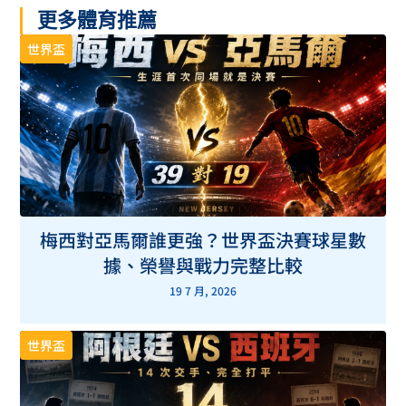
更多體育推薦
世界盃
梅西對亞馬爾誰更強？世界盃決賽球星數
據、榮譽與戰力完整比較
19 7 月, 2026
世界盃