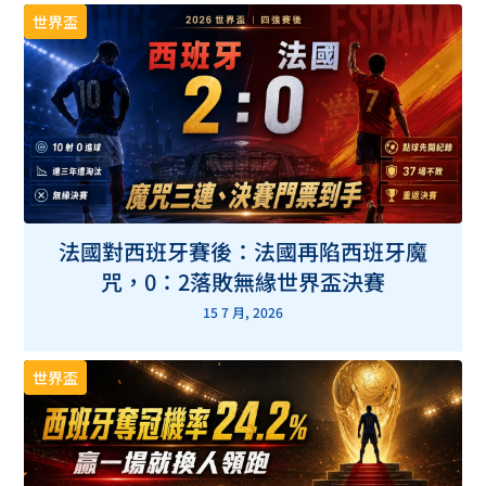
世界盃
法國對西班牙賽後：法國再陷西班牙魔
咒，0：2落敗無緣世界盃決賽
15 7 月, 2026
世界盃