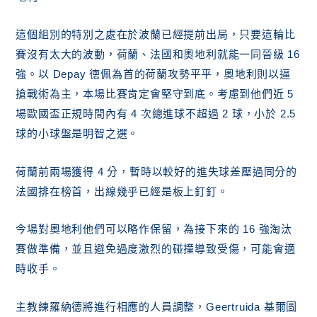
這個組別的特別之處在於波蘭已經提前出局，只要這輪比
賽沒有太大的波動，荷蘭、法國和奧地利就能一同晉級 16
強。以 Depay 徳佩為首的荷蘭攻勢平平，奧地利則以逼
搶戰術為主，本場比賽肯定會堅守到底。考慮到他們近 5
場歐國盃正規時間內有 4 次總進球不超過 2 球，小於 2.5
球的小球盤是明智之選。
荷蘭前兩場獲得 4 分，暫時以較好的進失球差壓過同分的
法國排在榜首，出線幾乎已經是板上釘釘。
今場對奧地利他們可以略作保留，為接下來的 16 強淘汰
賽做準備，並且避免過度激烈的碰撞導致受傷，可能會適
時收手。
主教練羅納德將進行相應的人員調整，Geertruida 基爾圖