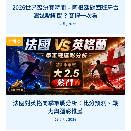
2026世界盃決賽時間：阿根廷對西班牙台
灣幾點開踢？賽程一次看
19 7 月, 2026
世界盃
法國對英格蘭季軍戰分析：比分預測、戰
力與運彩推薦
19 7 月, 2026