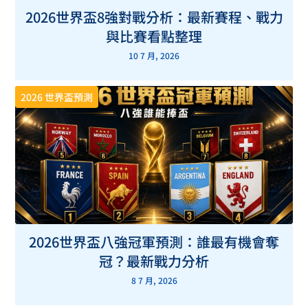
2026世界盃8強對戰分析：最新賽程、戰力
與比賽看點整理
10 7 月, 2026
2026 世界盃預測
2026世界盃八強冠軍預測：誰最有機會奪
冠？最新戰力分析
8 7 月, 2026