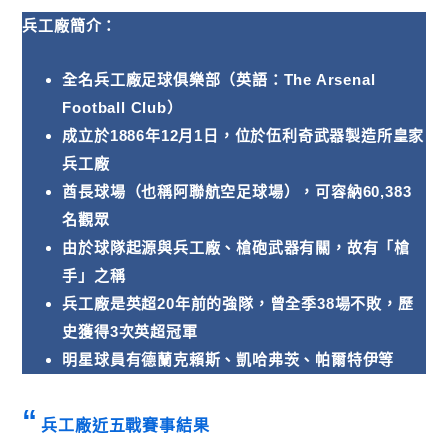
兵工廠簡介：
全名兵工廠足球俱樂部（英語：The Arsenal
Football Club）
成立於1886年12月1日，位於伍利奇武器製造所皇家
兵工廠
酋長球場（也稱阿聯航空足球場），可容納60,383
名觀眾
由於球隊起源與兵工廠、槍砲武器有關，故有「槍
手」之稱
兵工廠是英超20年前的強隊，曾全季38場不敗，歷
史獲得3次英超冠軍
明星球員有德蘭克賴斯、凱哈弗茨、帕爾特伊等
兵工廠近五戰賽事結果