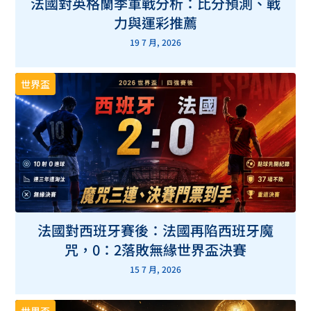
法國對英格蘭季軍戰分析：比分預測、戰
力與運彩推薦
19 7 月, 2026
世界盃
法國對西班牙賽後：法國再陷西班牙魔
咒，0：2落敗無緣世界盃決賽
15 7 月, 2026