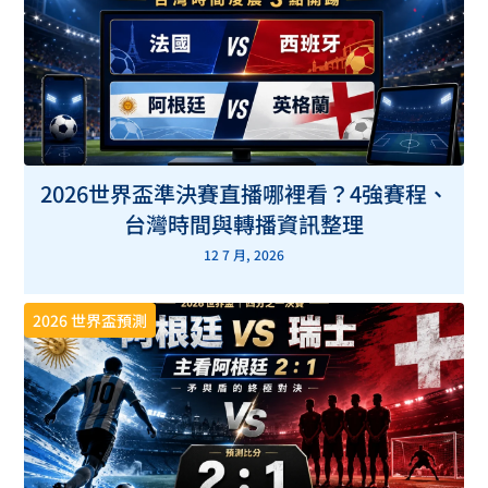
2026世界盃準決賽直播哪裡看？4強賽程、
台灣時間與轉播資訊整理
12 7 月, 2026
2026 世界盃預測