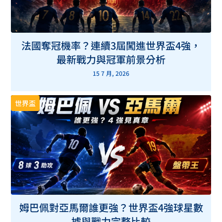
法國奪冠機率？連續3屆闖進世界盃4強，
最新戰力與冠軍前景分析
15 7 月, 2026
世界盃
姆巴佩對亞馬爾誰更強？世界盃4強球星數
據與戰力完整比較