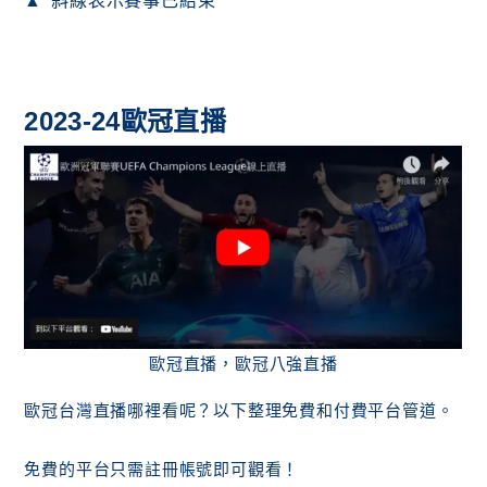
斜線表示賽事已結束
2023-24歐冠直播
歐冠直播，歐冠八強直播
歐冠台灣直播哪裡看呢？以下整理免費和付費平台管道。
免費的平台只需註冊帳號即可觀看！