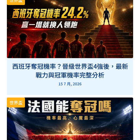
世界盃
西班牙奪冠機率？晉級世界盃4強後，最新
戰力與冠軍機率完整分析
15 7 月, 2026
世界盃