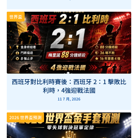
世界盃
西班牙對比利時賽後：西班牙 2：1 擊敗比
利時，4強迎戰法國
11 7 月, 2026
2026 世界盃預測