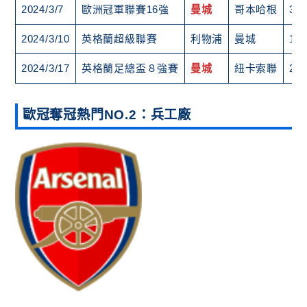
2024/3/7
歐洲冠軍聯賽16強
曼城
哥本哈根
3：
2024/3/10
英格蘭超級聯賽
利物浦
曼城
1：
2024/3/17
英格蘭足總盃８強賽
曼城
紐卡索聯
2：
歐冠奪冠熱門NO.2：兵工廠