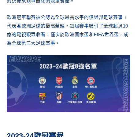
的決賽來競爭最終的冠軍寶座。
歐洲冠軍聯賽被公認為全球最高水平的俱樂部足球賽事，
代表著歐洲足球的最高榮耀，每屆賽事吸引了全球超過10
億的電視觀眾收看，僅次於歐洲國家盃和FIFA世界盃，成
為全球第三大足球盛事。
2023-24歐冠賽程