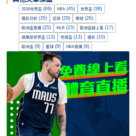
(69)
(45)
(38)
2026世界盃
NBA
世界盃
(35)
(29)
(26)
運彩分析
足球
棒球
(25)
(23)
(17)
歐洲盃直播
MLB
歐洲盃線上看
(13)
(13)
(10)
俱樂部世界盃
世俱盃
運彩
(9)
(9)
(9)
歐洲盃
籃球
NBA直播