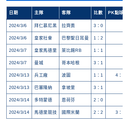
日期
主隊
客隊
比數
PK點球結
2024/3/6
拜仁慕尼黑
拉齊奧
3：0
2024/3/6
皇家社會
巴黎聖日耳曼
1：2
2024/3/7
皇家馬德里
萊比錫RB
1：1
2024/3/7
曼城
哥本哈根
3：1
2024/3/13
兵工廠
波圖
1：1
4：2
2024/3/13
巴塞隆納
拿坡里
3：1
2024/3/14
多特蒙德
恩荷芬
2：0
2024/3/14
馬德里競技
國際米蘭
2：2
3：2