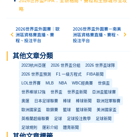
2026世界盃FIFA：全新格局、賽程和主辦城市全攻
略
2026世界盃外圍賽｜歐
2026世界盃外圍賽－南美
洲區資格賽直播、賽
洲區資格賽直播、賽程、
程、投注平台
投注平台
其他文章分類
2023杭州亞運
2026 世界盃分組
2026 世界盃球隊
2026 世界盃預測
F1 一級方程式
FIBA新聞
LOL世界賽
MLB
NBA
WBC經典賽
世俱盃
世界棒球12強
世界盃
世界盃新聞
亞洲盃籃球賽
奧運
日本足球聯賽
棒球
棒球新聞
歐洲冠軍聯賽
歐洲國家盃
歐錦賽
籃球
籃球新聞
美洲國家盃
英格蘭超級聯賽
足球
足球投注教學
足球新聞
足球規則
運彩介紹
體育新聞
其他文章標籤