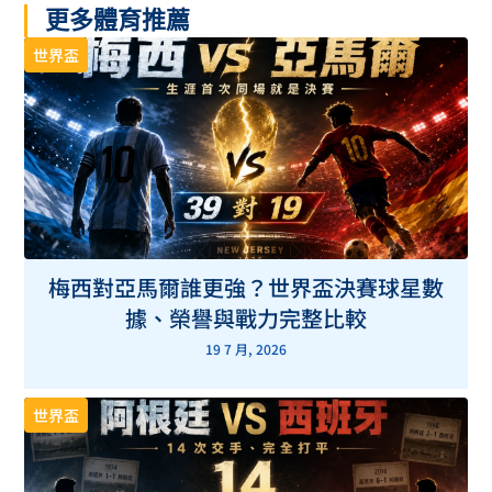
更多體育推薦
世界盃
梅西對亞馬爾誰更強？世界盃決賽球星數
據、榮譽與戰力完整比較
19 7 月, 2026
世界盃