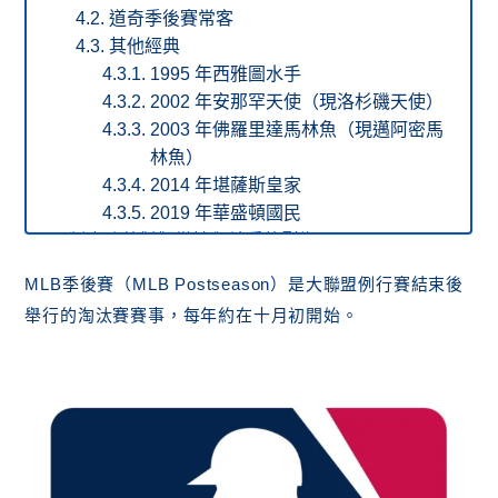
道奇季後賽常客
其他經典
1995 年西雅圖水手
2002 年安那罕天使（現洛杉磯天使）
2003 年佛羅里達馬林魚（現邁阿密馬
林魚）
2014 年堪薩斯皇家
2019 年華盛頓國民
制度改革對觀賞性與競爭的影響
觀賞性提升
MLB季後賽（MLB Postseason）是大聯盟例行賽結束後
競爭性改變
舉行的淘汰賽賽事，每年約在十月初開始。
免費MLB季後賽直播、線上投注
結論