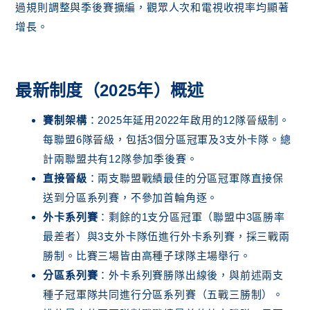
過規則調整與季後賽擴編，觀眾人次和電視收視率均顯著
增長。
最新制度（2025年）概述
賽制架構
：2025年延用2022年啟用的12隊晉級制。
每聯盟6隊晉級，包括3個分區冠軍及3支外卡隊。總
計兩聯盟共有12隊參加季後賽。
直接晉級
：兩支聯盟戰績最佳的分區冠軍隊直接保
送到分區系列賽，不參加首輪角逐。
外卡系列賽
：剩餘的1支分區冠軍（聯盟中3區勝率
最差者）與3支外卡隊伍進行外卡系列賽，採三戰兩
勝制。比賽三場皆由高種子球隊主場舉行。
分區系列賽
：外卡系列賽勝隊出線後，與前述兩支
種子冠軍隊共同進行分區系列賽（五戰三勝制）。