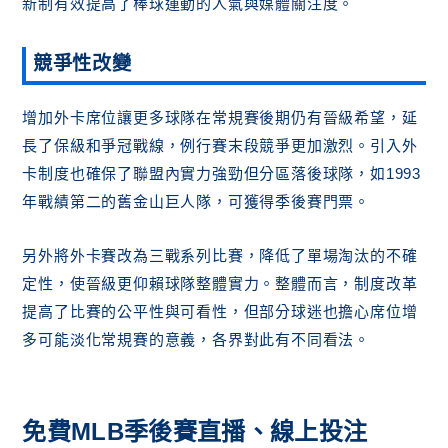
新制有效提高了棒球運動的人氣與媒體關注度。
競爭性改變
增加外卡席位讓更多球隊在常規賽後期仍有晉級希望，延
長了保級和爭冠戰線，例行賽末段競爭更加激烈。引入外
卡制度也確保了聯盟內實力強勁但分區落後球隊，如1993
年戰績第二的舊金山巨人隊，可獲得季後賽門票。
另外將外卡賽改為三戰系列比賽，降低了單場淘汰的不確
定性，使晉級更仰賴球隊整體實力。整體而言，制度改革
提高了比賽的公平性與可看性，但部分球迷也擔心席位增
多可能淡化常規賽的意義，各界對此有不同看法。
免費MLB季後賽直播
、線上投注