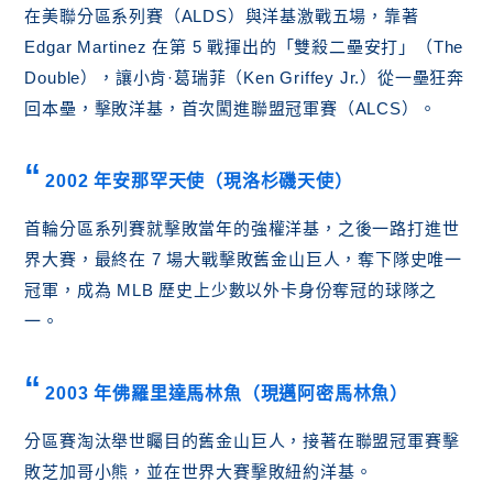
在美聯分區系列賽（ALDS）與洋基激戰五場，靠著
Edgar Martinez 在第 5 戰揮出的「雙殺二壘安打」（The
Double），讓小肯·葛瑞菲（Ken Griffey Jr.）從一壘狂奔
回本壘，擊敗洋基，首次闖進聯盟冠軍賽（ALCS）。
2002 年安那罕天使（現洛杉磯天使）
首輪分區系列賽就擊敗當年的強權洋基，之後一路打進世
界大賽，最終在 7 場大戰擊敗舊金山巨人，奪下隊史唯一
冠軍，成為 MLB 歷史上少數以外卡身份奪冠的球隊之
一。
2003 年佛羅里達馬林魚（現邁阿密馬林魚）
分區賽淘汰舉世矚目的舊金山巨人，接著在聯盟冠軍賽擊
敗芝加哥小熊，並在世界大賽擊敗紐約洋基。