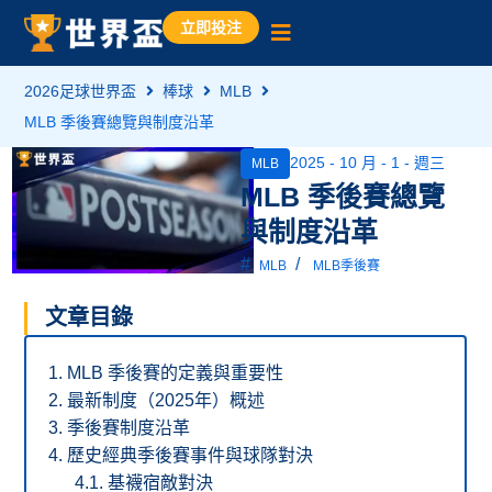
立即投注
2026足球世界盃
棒球
MLB
MLB 季後賽總覽與制度沿革
2025 - 10 月 - 1 - 週三
MLB
MLB 季後賽總覽
與制度沿革
#
/
MLB
MLB季後賽
文章目錄
MLB 季後賽的定義與重要性
最新制度（2025年）概述
季後賽制度沿革
歷史經典季後賽事件與球隊對決
基襪宿敵對決