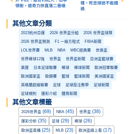
理，死忠球迷不能錯
領銜，道奇力拚直落二晉級
過
其他文章分類
2023杭州亞運
2026 世界盃分組
2026 世界盃球隊
2026 世界盃預測
F1 一級方程式
FIBA新聞
LOL世界賽
MLB
NBA
WBC經典賽
世俱盃
世界棒球12強
世界盃
世界盃新聞
亞洲盃籃球賽
奧運
日本足球聯賽
棒球
棒球新聞
歐洲冠軍聯賽
歐洲國家盃
歐錦賽
籃球
籃球新聞
美洲國家盃
英格蘭超級聯賽
足球
足球投注教學
足球新聞
足球規則
運彩介紹
體育新聞
其他文章標籤
(69)
(45)
(38)
2026世界盃
NBA
世界盃
(35)
(29)
(26)
運彩分析
足球
棒球
(25)
(23)
(17)
歐洲盃直播
MLB
歐洲盃線上看