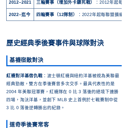
2012–2021
三輪賽事（增加外卡驟死戰）
：2012年起
2022–迄今
四輪賽事（12隊制）
：2022年起每聯盟擴
歷史經典季後賽事件與球隊對決
基襪宿敵對決
紅襪對洋基宿仇戰
：波士頓紅襪與紐約洋基被視為美聯最
經典勁敵，雙方在季後賽曾多次交手。最具代表性的是
2004 年美聯冠軍賽，紅襪隊在 0 比 3 落後的絕境下連勝
四場，淘汰洋基，並創下 MLB 史上首例於七戰賽制中從
3 比 0 落後逆轉勝出的紀錄。
道奇季後賽常客