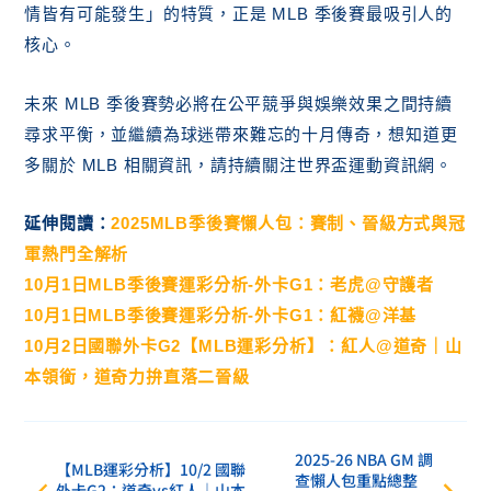
情皆有可能發生」的特質，正是 MLB 季後賽最吸引人的
核心。
未來 MLB 季後賽勢必將在公平競爭與娛樂效果之間持續
尋求平衡，並繼續為球迷帶來難忘的十月傳奇，想知道更
多關於 MLB 相關資訊，請持續關注世界盃運動資訊網。
延伸閱讀：
2025MLB季後賽懶人包：賽制、晉級方式與冠
軍熱門全解析
10月1日MLB季後賽運彩分析-外卡G1：老虎@守護者
10月1日MLB季後賽運彩分析-外卡G1：紅襪@洋基
10月2日國聯外卡G2
【MLB運彩分析】
：紅人@道奇｜山
本領銜，道奇力拚直落二晉級
2025-26 NBA GM 調
【MLB運彩分析】10/2 國聯
查懶人包重點總整
外卡G2：道奇vs紅人｜山本