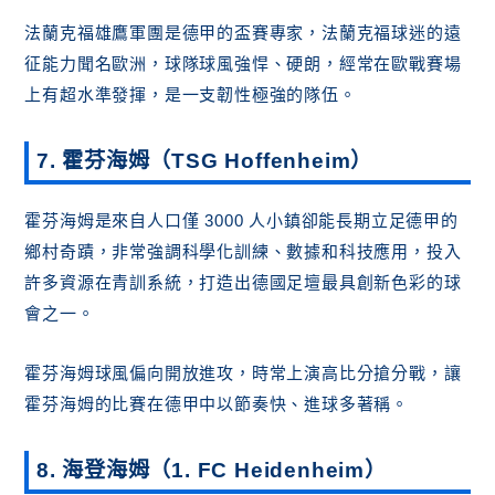
法蘭克福雄鷹軍團是德甲的盃賽專家，法蘭克福球迷的遠
征能力聞名歐洲，球隊球風強悍、硬朗，經常在歐戰賽場
上有超水準發揮，是一支韌性極強的隊伍。
7. 霍芬海姆（TSG Hoffenheim）
霍芬海姆是來自人口僅 3000 人小鎮卻能長期立足德甲的
鄉村奇蹟，非常強調科學化訓練、數據和科技應用，投入
許多資源在青訓系統，打造出德國足壇最具創新色彩的球
會之一。
霍芬海姆球風偏向開放進攻，時常上演高比分搶分戰，讓
霍芬海姆的比賽在德甲中以節奏快、進球多著稱。
8. 海登海姆（1. FC Heidenheim）