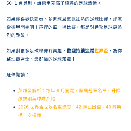
50+1 會員制，讓德甲充滿了純粹的足球熱情。
如果你喜歡快節奏、多進球且氣氛狂熱的足球比賽，那就
從德甲開始吧！這裡的每一場比賽，都是對進攻足球最熱
烈的致敬。
如果對更多足球聯賽有興趣，
歡迎持續追蹤
世界盃
，為你
整理最齊全、最好懂的足球知識！
延伸閱讀：
英超全解析：每年 8 月開踢、歷屆冠軍名單、升降
級規則與球隊介紹
2026 世界盃世足名單總覽：42 隊已出線、48 隊架
構一次搞懂