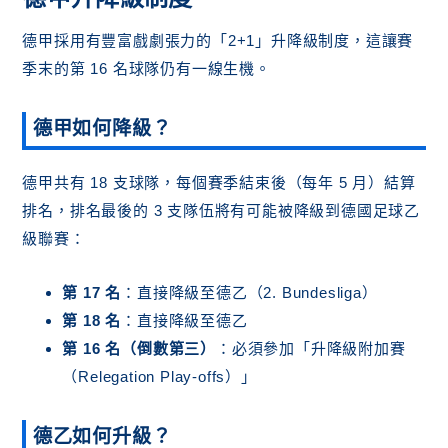
德甲採用有豐富戲劇張力的「2+1」升降級制度，這讓賽
季末的第 16 名球隊仍有一線生機。
德甲如何降級？
德甲共有 18 支球隊，每個賽季結束後（每年 5 月）結算
排名，排名最後的 3 支隊伍將有可能被降級到德國足球乙
級聯賽：
第 17 名
：直接降級至德乙（2. Bundesliga）
第 18 名
：直接降級至德乙
第 16 名（倒數第三）
：必須參加「升降級附加賽
（Relegation Play-offs）」
德乙如何升級？