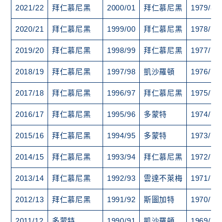
2021/22
拜仁慕尼黑
2000/01
拜仁慕尼黑
1979/80
2020/21
拜仁慕尼黑
1999/00
拜仁慕尼黑
1978/79
2019/20
拜仁慕尼黑
1998/99
拜仁慕尼黑
1977/78
2018/19
拜仁慕尼黑
1997/98
凱沙羅頓
1976/77
2017/18
拜仁慕尼黑
1996/97
拜仁慕尼黑
1975/76
2016/17
拜仁慕尼黑
1995/96
多蒙特
1974/75
2015/16
拜仁慕尼黑
1994/95
多蒙特
1973/74
2014/15
拜仁慕尼黑
1993/94
拜仁慕尼黑
1972/73
2013/14
拜仁慕尼黑
1992/93
雲達不萊梅
1971/72
2012/13
拜仁慕尼黑
1991/92
斯圖加特
1970/71
2011/12
多蒙特
1990/91
凱沙羅頓
1969/70