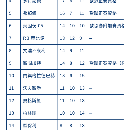
4
多特蒙德
17
6
11
歐冠正賽資格
5
弗賴堡
16
7
11
歐聯正賽資格
6
美因茨 05
14
10
10
歐協聯附加賽資格
7
RB 萊比錫
13
12
9
–
8
文達不來梅
14
9
11
–
9
斯圖加特
14
8
12
歐聯正賽資格（杯
10
門興格拉德巴赫
13
6
15
–
11
沃夫斯堡
11
10
13
–
12
奧格斯堡
11
10
13
–
13
柏林聯
10
10
14
–
14
聖保利
8
8
18
–