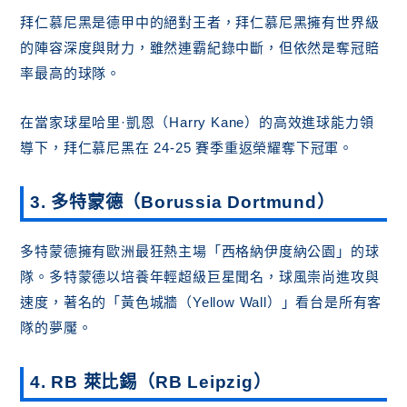
拜仁慕尼黑是德甲中的絕對王者，拜仁慕尼黑擁有世界級
的陣容深度與財力，雖然連霸紀錄中斷，但依然是奪冠賠
率最高的球隊。
在當家球星哈里·凱恩（Harry Kane）的高效進球能力領
導下，拜仁慕尼黑在 24-25 賽季重返榮耀奪下冠軍。
3. 多特蒙德（Borussia Dortmund）
多特蒙德擁有歐洲最狂熱主場「西格納伊度納公園」的球
隊。多特蒙德以培養年輕超級巨星聞名，球風崇尚進攻與
速度，著名的「黃色城牆（Yellow Wall）」看台是所有客
隊的夢魘。
4. RB 萊比錫（RB Leipzig）