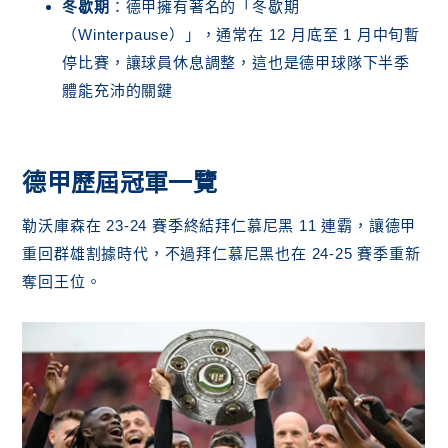
冬歇期
：德甲擁有著名的「冬歇期
（Winterpause）」，通常在 12 月底至 1 月中旬暫
停比賽，讓球員休息調整，這也是德甲球隊下半季
體能充沛的關鍵
德甲歷屆冠軍一覽
勒沃庫森在 23-24 賽季終結拜仁慕尼黑 11 連霸，讓德甲
重回群雄割據時代，不過拜仁慕尼黑也在 24-25 賽季重新
奪回王位。