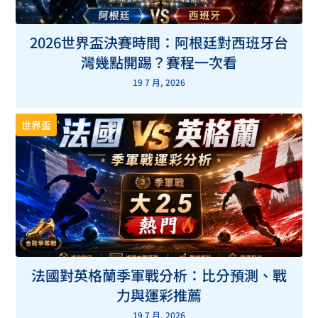
2026世界盃決賽時間：阿根廷對西班牙台
灣幾點開踢？賽程一次看
19 7 月, 2026
世界盃
法國對英格蘭季軍戰分析：比分預測、戰
力與運彩推薦
19 7 月, 2026