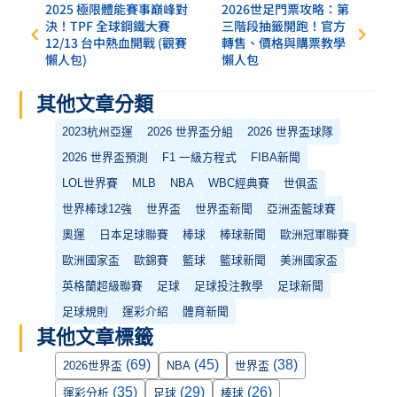
2025 極限體能賽事巔峰對
2026世足門票攻略：第
決！TPF 全球鋼鐵大賽
三階段抽籤開跑！官方
12/13 台中熱血開戰 (觀賽
轉售、價格與購票教學
懶人包)
懶人包
其他文章分類
2023杭州亞運
2026 世界盃分組
2026 世界盃球隊
2026 世界盃預測
F1 一級方程式
FIBA新聞
LOL世界賽
MLB
NBA
WBC經典賽
世俱盃
世界棒球12強
世界盃
世界盃新聞
亞洲盃籃球賽
奧運
日本足球聯賽
棒球
棒球新聞
歐洲冠軍聯賽
歐洲國家盃
歐錦賽
籃球
籃球新聞
美洲國家盃
英格蘭超級聯賽
足球
足球投注教學
足球新聞
足球規則
運彩介紹
體育新聞
其他文章標籤
(69)
(45)
(38)
2026世界盃
NBA
世界盃
(35)
(29)
(26)
運彩分析
足球
棒球