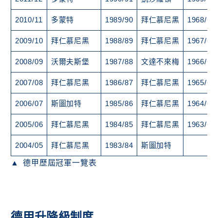
2010/11
多蒙特
1989/90
拜仁慕尼黑
1968/69
2009/10
拜仁慕尼黑
1988/89
拜仁慕尼黑
1967/68
2008/09
沃爾夫斯堡
1987/88
文達不來梅
1966/67
2007/08
拜仁慕尼黑
1986/87
拜仁慕尼黑
1965/66
2006/07
斯圖加特
1985/86
拜仁慕尼黑
1964/65
2005/06
拜仁慕尼黑
1984/85
拜仁慕尼黑
1963/64
2004/05
拜仁慕尼黑
1983/84
斯圖加特
德甲歷屆冠軍一覽表
德甲升降級制度