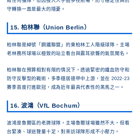
敗任何強隊，但因投入人手過多在前場，防守穩定性與防
守轉換一直是最大的隱憂。
15. 柏林聯（Union Berlin）
柏林聯是綽號「鋼鐵聯盟」的東柏林工人階級球隊，主場
老林務所球場以極致的站立看台與震耳欲聾的氣氛聞名。
柏林聯在預算相對有限的情況下，透過緊密的鐵血防守和
防守反擊型的戰術，多季穩居德甲中上游，並在 2022-23
賽季首度打進歐冠，成為近年最具代表性的黑馬之一。
16. 波鴻（VfL Bochum）
波鴻是魯爾區的老牌球隊，主場魯爾球場雖然不大，但看
台緊湊、球迷聲量十足，對來訪球隊形成不小壓力。