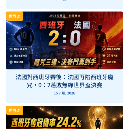
世界盃
法國對西班牙賽後：法國再陷西班牙魔
咒，0：2落敗無緣世界盃決賽
15 7 月, 2026
世界盃