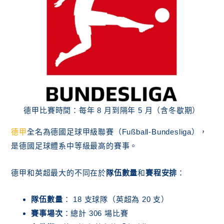
德甲比賽時間：每年 8 月到隔年 5 月（含冬歇期）
德甲
全名為德國足球甲級聯賽（Fußball-Bundesliga），
是德國足球體系中等級最高的賽事。
德甲和英超最大的不同在於
隊伍數量
和
賽程安排
：
隊伍數量
： 18 支球隊（英超為 20 支）
賽事場次
：總計 306 場比賽