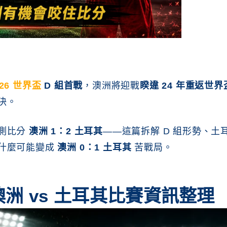
026 世界盃
D 組首戰
，澳洲將迎戰
睽違 24 年重返世界
決。
測比分
澳洲 1：2 土耳其
——這篇拆解 D 組形勢、
什麼可能變成
澳洲 0：1 土耳其
苦戰局。
澳洲 vs 土耳其比賽資訊整理