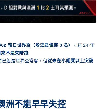
002 韓日世界盃（隊史最佳第 3 名）
，這 24 年
回來不是來陪跑
們已經是世界盃常客，但
從未在小組賽以上突破
，澳洲不能早早失控