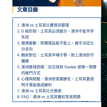
文章目錄
澳洲 vs 土耳其比賽資訊整理
D 組形勢：土耳其必須搶分，澳洲不能早早
失控
傷情變數：耶爾德茲能不能上，幾乎決定比
分走向
戰術對位：土耳其中場才華，對上澳洲防守
鐵桶
澳洲進球密碼：定位球與 Souttar 是唯一現實
的破門方式
心理與經驗：澳洲很會踢硬仗，土耳其要證
明才華能換成勝利
澳洲 vs 土耳其比分預測
FAQ：澳洲 vs 土耳其賽前常見問題
Q1：土耳其上次踢世界盃是什麼時候？