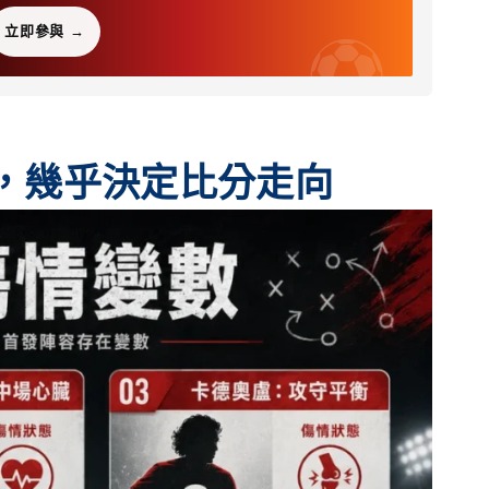
立即參與 →
，幾乎決定比分走向