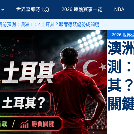
世界盃即時比分
2026 運動賽事一覽
NBA
其賽前預測：澳洲 1：2 土耳其？耶爾德茲傷勢成關鍵
2026 世
澳洲
測：
其
關