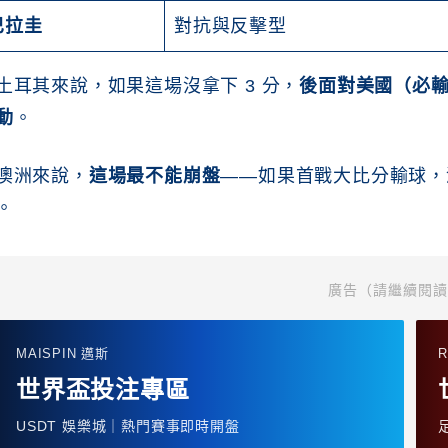
巴拉圭
對抗與反擊型
土耳其來說，如果這場沒拿下 3 分，
後面對美國（必
動
。
澳洲來說，
這場最不能崩盤
——如果首戰大比分輸球，
。
廣告（請繼續閱讀
MAISPIN 邁斯
世界盃投注專區
USDT 娛樂城｜熱門賽事即時開盤