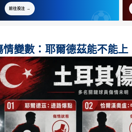
前往投注 →
傷情變數：耶爾德茲能不能上