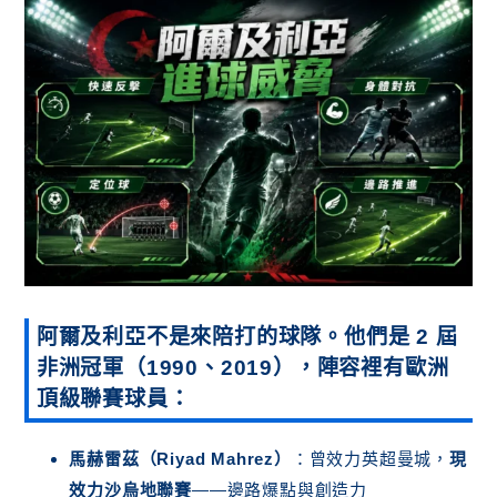
阿爾及利亞不是來陪打的球隊。
他們是 2 屆
非洲冠軍（1990、2019）
，
陣容裡有歐洲
頂級聯賽球員
：
馬赫雷茲（Riyad Mahrez）
：曾效力英超曼城，
現
效力沙烏地聯賽
——邊路爆點與創造力