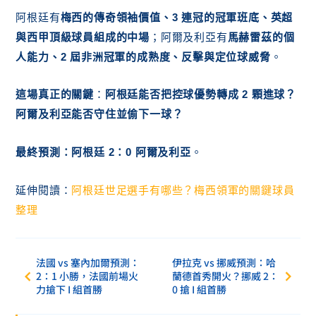
阿根廷有
梅西的傳奇領袖價值、3 連冠的冠軍班底、英超
與西甲頂級球員組成的中場
；阿爾及利亞有
馬赫雷茲的個
人能力、2 屆非洲冠軍的成熟度、反擊與定位球威脅
。
這場真正的關鍵
：
阿根廷能否把控球優勢轉成 2 顆進球？
阿爾及利亞能否守住並偷下一球？
最終預測：阿根廷 2：0 阿爾及利亞
。
延伸閱讀：
阿根廷世足選手有哪些？梅西領軍的關鍵球員
整理
法國 vs 塞內加爾預測：
伊拉克 vs 挪威預測：哈
2：1 小勝，法國前場火
蘭德首秀開火？挪威 2：
力搶下 I 組首勝
0 搶 I 組首勝