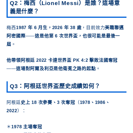
Q2：梅西（Lionel Messi）是誰？這場意
義是什麼？
梅西
1987 年 6 月生，2026 年 38 歲
，目前效力
美職聯邁
阿密國際
——
這是他第 6 次世界盃，也很可能是最後一
屆
。
他帶領阿根廷 2022 卡達世界盃 PK 4:2 擊敗法國奪冠
——
這場對阿爾及利亞是他衛冕之路的起點
。
Q3：阿根廷世界盃歷史成績如何？
阿根廷
史上 18 次參賽、3 次奪冠
（
1978、1986、
2022
）：
＊
1978 主場奪冠