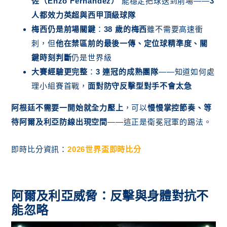
佐（Enzo Fernández）
能穩定把球送到前場——
3
人都效力英超與西甲頂級球隊
梅西仍是前場關鍵
：
38 歲的梅西
雖不需要高速衝
刺，但
他在禁區前的最後一傳、定位球精準度、關
鍵時刻判斷
仍是世界級
大賽經驗更完整
：
3 連冠的成熟團隊
——知道如何處
理小組賽首戰，
面對防守反擊型對手不會太急
阿根廷不需要一開始就全力壓上
，可以
慢慢掌控節奏、等
待阿爾及利亞防線出現空間
——這正是衛冕冠軍的踢法。
即時比分資訊：
2026世界盃即時比分
阿爾及利亞威脅：反擊與身體對抗不
能忽略