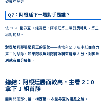
功能攻擊手
Q7：阿根廷下一場對手是誰？
依 2026 世界盃 J 組賽程，阿根廷第二場對
奧地利
、第三
場對
約旦
。
對奧地利那場是真正的硬仗
——奧地利是 J 組中紙面實力
第二的球隊。
如果阿根廷對阿爾及利亞能拿 3 分，對奧地
利就有積分緩衝
。
總結：阿根廷勝面較高，主看 2：0
拿下 J 組首勝
回到開頭那句話：
梅西第 6 次世界盃的衛冕之路
。