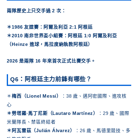
兩隊歷史上
只交手過 2 次
：
＊1986 友誼賽
：阿爾及利亞 2:1 阿根廷
＊
2010 南非世界盃小組賽
：阿根廷 1:0 阿爾及利亞
（Heinze 進球，馬拉度納執教阿根廷）
2026 是兩隊 16 年來首次正式比賽交手
。
Q6：阿根廷主力前鋒有哪些？
＊
梅西（Lionel Messi）
：38 歲、邁阿密國際、進攻核
心
＊勞塔羅·馬丁尼斯（Lautaro Martínez）
：29 歲、國際
米蘭隊長、禁區終結者
＊阿瓦雷茲（Julián Álvarez）
：26 歲、馬德里競技、多