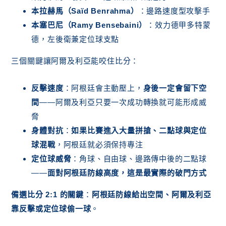
本拉赫馬（Saïd Benrahma）
：邊路速度型攻擊手
本塞巴尼（Ramy Bensebaini）
：效力德甲多特蒙
德，左後衛兼定位球支點
三個關鍵讓阿爾及利亞能咬住比分：
反擊速度
：阿根廷會主動壓上，
身後一定會留下空
間
——阿爾及利亞只要一次成功轉換就可能形成威
脅
身體對抗
：
如果比賽進入大量拼搶、二點球與定位
球混戰
，阿根廷就必須保持專注
定位球威脅
：角球、自由球、邊路傳中後的二點球
——
面對阿根廷防線高度，這是最實際的破門方式
備選比分 2:1 的關鍵
：
阿根廷防線給出空間、阿爾及利亞
靠反擊或定位球偷一球
。