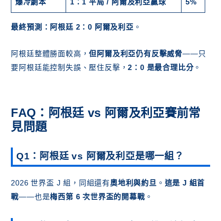
爆冷劇本
1：1 平局 / 阿爾及利亞贏球
5%
最終預測：阿根廷 2：0 阿爾及利亞
。
阿根廷整體勝面較高，
但阿爾及利亞仍有反擊威脅
——只
要阿根廷能控制失誤、壓住反擊，
2：0 是最合理比分
。
FAQ：阿根廷 vs 阿爾及利亞賽前常
見問題
Q1：阿根廷 vs 阿爾及利亞是哪一組？
2026 世界盃 J 組，同組還有
奧地利與約旦
。
這是 J 組首
戰
——也是
梅西第 6 次世界盃的開幕戰
。