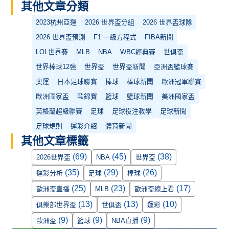
其他文章分類
2023杭州亞運
2026 世界盃分組
2026 世界盃球隊
2026 世界盃預測
F1 一級方程式
FIBA新聞
LOL世界賽
MLB
NBA
WBC經典賽
世俱盃
世界棒球12強
世界盃
世界盃新聞
亞洲盃籃球賽
奧運
日本足球聯賽
棒球
棒球新聞
歐洲冠軍聯賽
歐洲國家盃
歐錦賽
籃球
籃球新聞
美洲國家盃
英格蘭超級聯賽
足球
足球投注教學
足球新聞
足球規則
運彩介紹
體育新聞
其他文章標籤
(69)
(45)
(38)
2026世界盃
NBA
世界盃
(35)
(29)
(26)
運彩分析
足球
棒球
(25)
(23)
(17)
歐洲盃直播
MLB
歐洲盃線上看
(13)
(13)
(10)
俱樂部世界盃
世俱盃
運彩
(9)
(9)
(9)
歐洲盃
籃球
NBA直播