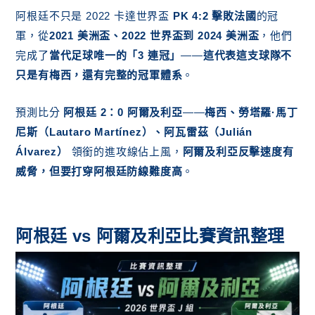
阿根廷不只是 2022 卡達世界盃
PK 4:2 擊敗法國
的冠
勝
軍，從
2021 美洲盃、2022 世界盃到 2024 美洲盃
，他們
完成了
當代足球唯一的「3 連冠」
——
這代表這支球隊不
只是有梅西，還有完整的冠軍體系
。
預測比分
阿根廷 2：0 阿爾及利亞
——
梅西、勞塔羅·馬丁
尼斯（Lautaro Martínez）、阿瓦雷茲（Julián
Álvarez）
領銜的進攻線佔上風，
阿爾及利亞反擊速度有
威脅，但要打穿阿根廷防線難度高
。
阿根廷 vs 阿爾及利亞比賽資訊整理