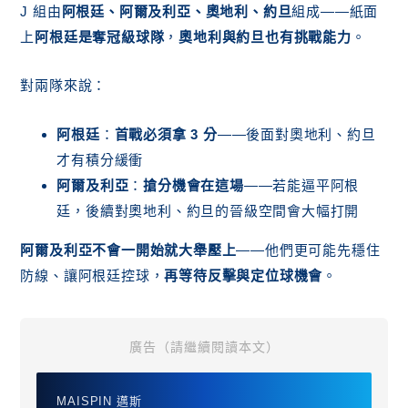
J 組由
阿根廷、阿爾及利亞、奧地利、約旦
組成——紙面
上
阿根廷是奪冠級球隊
，
奧地利與約旦也有挑戰能力
。
對兩隊來說：
阿根廷
：
首戰必須拿 3 分
——後面對奧地利、約旦
才有積分緩衝
阿爾及利亞
：
搶分機會在這場
——若能逼平阿根
廷，後續對奧地利、約旦的晉級空間會大幅打開
阿爾及利亞不會一開始就大舉壓上
——他們更可能先穩住
防線、讓阿根廷控球，
再等待反擊與定位球機會
。
廣告（請繼續閱讀本文）
MAISPIN 邁斯