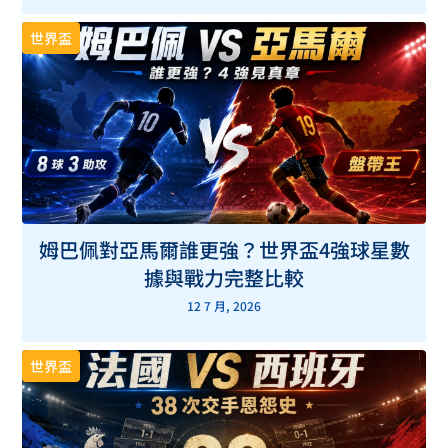
世界盃
姆巴佩對亞馬爾誰更強？世界盃4強球星數
據與戰力完整比較
12 7 月, 2026
世界盃