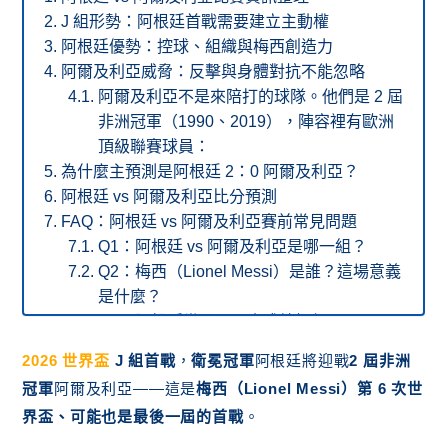
J 組形勢：阿根廷首戰需要建立主動權
阿根廷優勢：控球、組織與梅西創造力
阿爾及利亞威脅：反擊與身體對抗不能忽略
阿爾及利亞不是來陪打的球隊。他們是 2 屆
非洲冠軍（1990、2019），陣容裡有歐洲
頂級聯賽球員：
為什麼主預測是阿根廷 2：0 阿爾及利亞？
阿根廷 vs 阿爾及利亞比分預測
FAQ：阿根廷 vs 阿爾及利亞賽前常見問題
Q1：阿根廷 vs 阿爾及利亞是哪一組？
Q2：梅西（Lionel Messi）是誰？這場意義
是什麼？
Q3：阿根廷世界盃歷史成績如何？
Q4：阿爾及利亞世界盃歷史成績如何？
2026 世界盃
J 組首戰
，
衛冕冠軍
阿根廷將迎戰
2 屆非洲
Q5：兩隊歷史上交手過嗎？
冠軍
阿爾及利亞——這是
梅西（Lionel Messi）第 6 次世
Q6：阿根廷主力前鋒有哪些？
界盃、可能也是最後一屆的首戰
。
Q7：阿根廷下一場對手是誰？
總結：阿根廷勝面較高，主看 2：0 拿下 J 組首