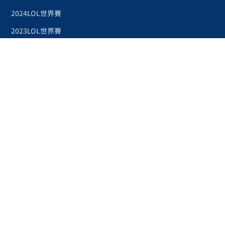
2024LOL世界賽
2023LOL世界賽
2023LOL世界賽賽程
奧林匹克運動會
2024巴黎奧運
2024巴黎奧運項目
台灣奧運金牌紀錄
台灣之光
2023-24NBA
2024-25NBA賽季
NBA附加賽
NBA季後賽