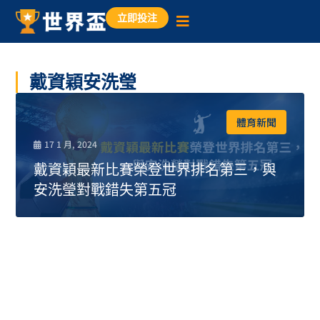
立即投注
戴資穎安洗瑩
體育新聞
17 1 月, 2024
戴資穎最新比賽榮登世界排名第三，與
安洗瑩對戰錯失第五冠